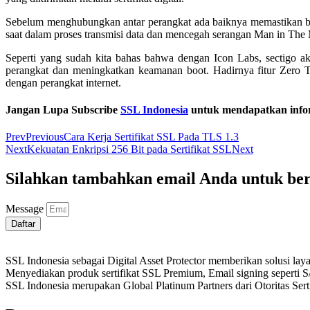
Sebelum menghubungkan antar perangkat ada baiknya memastikan bahw
saat dalam proses transmisi data dan mencegah serangan Man in The 
Seperti yang sudah kita bahas bahwa dengan Icon Labs, sectigo 
perangkat dan meningkatkan keamanan boot. Hadirnya fitur Zero T
dengan perangkat internet.
Jangan Lupa Subscribe
SSL Indonesia
untuk mendapatkan info
Prev
Previous
Cara Kerja Sertifikat SSL Pada TLS 1.3
Next
Kekuatan Enkripsi 256 Bit pada Sertifikat SSL
Next
Silahkan tambahkan email Anda untuk be
Message
Daftar
SSL Indonesia sebagai Digital Asset Protector memberikan solusi la
Menyediakan produk sertifikat SSL Premium, Email signing seperti 
SSL Indonesia merupakan Global Platinum Partners dari Otoritas Se