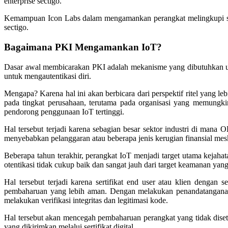
enterprise sectigo.
Kemampuan Icon Labs dalam mengamankan perangkat melingkupi semu
sectigo.
Bagaimana PKI Mengamankan IoT?
Dasar awal membicarakan PKI adalah mekanisme yang dibutuhkan untu
untuk mengautentikasi diri.
Mengapa? Karena hal ini akan berbicara dari perspektif ritel yang 
pada tingkat perusahaan, terutama pada organisasi yang memungkin
pendorong penggunaan IoT tertinggi.
Hal tersebut terjadi karena sebagian besar sektor industri di man
menyebabkan pelanggaran atau beberapa jenis kerugian finansial meski
Beberapa tahun terakhir, perangkat IoT menjadi target utama kejah
otentikasi tidak cukup baik dan sangat jauh dari target keamanan y
Hal tersebut terjadi karena sertifikat end user atau klien dengan 
pembaharuan yang lebih aman. Dengan melakukan penandatanganan
melakukan verifikasi integritas dan legitimasi kode.
Hal tersebut akan mencegah pembaharuan perangkat yang tidak dise
yang dikirimkan melalui sertifikat digital.