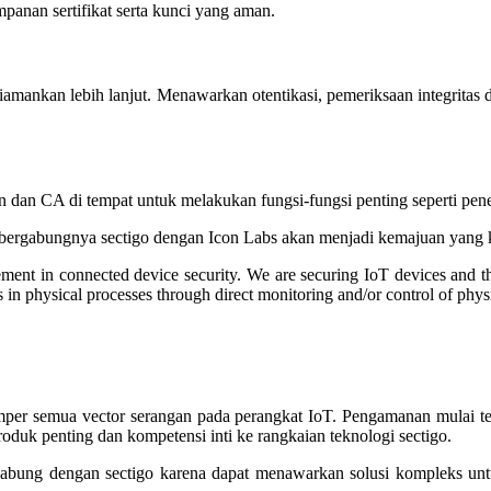
panan sertifikat serta kunci yang aman.
amankan lebih lanjut. Menawarkan otentikasi, pemeriksaan integritas
an CA di tempat untuk melakukan fungsi-fungsi penting seperti penerbit
bergabungnya sectigo dengan Icon Labs akan menjadi kemajuan yang 
ement in connected device security. We are securing IoT devices and 
s in physical processes through direct monitoring and/or control of phys
per semua vector serangan pada perangkat IoT. Pengamanan mulai terja
uk penting dan kompetensi inti ke rangkaian teknologi sectigo.
gabung dengan sectigo karena dapat menawarkan solusi kompleks un