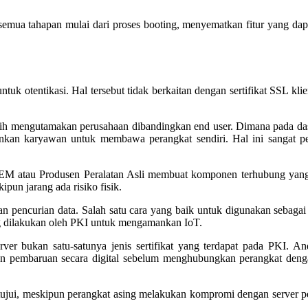
a tahapan mulai dari proses booting, menyematkan fitur yang dapat
k otentikasi. Hal tersebut tidak berkaitan dengan sertifikat SSL kli
lebih mengutamakan perusahaan dibandingkan end user. Dimana pada dasa
kan karyawan untuk membawa perangkat sendiri. Hal ini sangat penti
a OEM atau Produsen Peralatan Asli membuat komponen terhubung yang 
pun jarang ada risiko fisik.
atan pencurian data. Salah satu cara yang baik untuk digunakan seba
ang dilakukan oleh PKI untuk mengamankan IoT.
server bukan satu-satunya jenis sertifikat yang terdapat pada PKI. 
 pembaruan secara digital sebelum menghubungkan perangkat denga
tujui, meskipun perangkat asing melakukan kompromi dengan server p