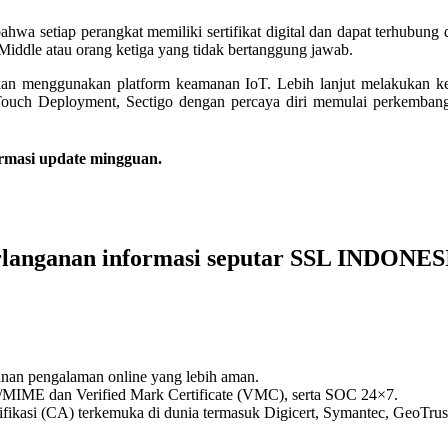
a setiap perangkat memiliki sertifikat digital dan dapat terhubung 
Middle atau orang ketiga yang tidak bertanggung jawab.
akan menggunakan platform keamanan IoT. Lebih lanjut melakukan k
ouch Deployment, Sectigo dengan percaya diri memulai perkembanga
rmasi update mingguan.
rlanganan informasi seputar SSL INDONES
yanan pengalaman online yang lebih aman.
S/MIME dan Verified Mark Certificate (VMC), serta SOC 24×7.
rtifikasi (CA) terkemuka di dunia termasuk Digicert, Symantec, GeoT