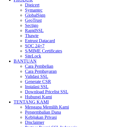
Digicert
Symantec
GlobalSign
GeoTrust
Sectigo
RapidSSL
Thawte
Entrust Datacard
SOC 24×7
S/MIME Certificates
SiteLock
BANTUAN
Cara Pembelian
Cara Pembayaran
Validasi SSL
Generate CSR
Instalasi SSL
Download Pricelist SSL
Hubungi Kami
TENTANG KAMI
Mengapa Memilih Kami
Pengembalian Dana
Kebijakan Privasi
Disclaimer