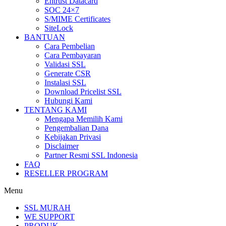
Entrust Datacard
SOC 24×7
S/MIME Certificates
SiteLock
BANTUAN
Cara Pembelian
Cara Pembayaran
Validasi SSL
Generate CSR
Instalasi SSL
Download Pricelist SSL
Hubungi Kami
TENTANG KAMI
Mengapa Memilih Kami
Pengembalian Dana
Kebijakan Privasi
Disclaimer
Partner Resmi SSL Indonesia
FAQ
RESELLER PROGRAM
Menu
SSL MURAH
WE SUPPORT
PRODUK