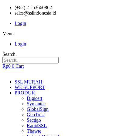
(+62) 21 53660862
sales@sslindonesia.id
Login
Menu
Login
Search
Rp
0
0
Cart
SSL MURAH
WE SUPPORT
PRODUK
Digicert
Symantec
GlobalSign
GeoTrust
Sectigo
RapidSSL
Thawte