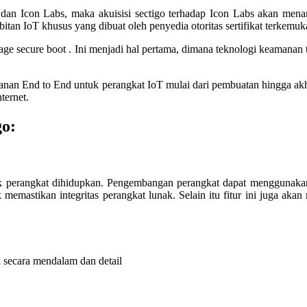
dan Icon Labs, maka akuisisi sectigo terhadap Icon Labs akan men
itan IoT khusus yang dibuat oleh penyedia otoritas sertifikat terkemu
tage secure boot . Ini menjadi hal pertama, dimana teknologi keamana
n End to End untuk perangkat IoT mulai dari pembuatan hingga akhi
ternet.
go:
ejak perangkat dihidupkan. Pengembangan perangkat dapat menggunakan 
k memastikan integritas perangkat lunak. Selain itu fitur ini juga a
l secara mendalam dan detail