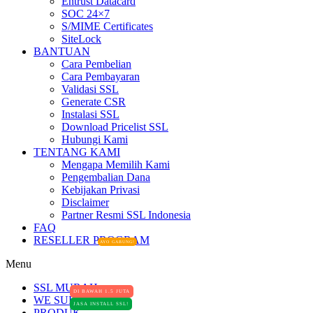
Entrust Datacard
SOC 24×7
S/MIME Certificates
SiteLock
BANTUAN
Cara Pembelian
Cara Pembayaran
Validasi SSL
Generate CSR
Instalasi SSL
Download Pricelist SSL
Hubungi Kami
TENTANG KAMI
Mengapa Memilih Kami
Pengembalian Dana
Kebijakan Privasi
Disclaimer
Partner Resmi SSL Indonesia
FAQ
RESELLER PROGRAM
AYO GABUNG!
Menu
SSL MURAH
DI BAWAH 1.5 JUTA
WE SUPPORT
JASA INSTALL SSL!
PRODUK