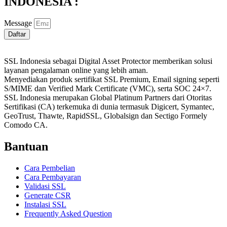
INDONESIA :
Message
Daftar
SSL Indonesia sebagai Digital Asset Protector memberikan solusi
layanan pengalaman online yang lebih aman.
Menyediakan produk sertifikat SSL Premium, Email signing seperti
S/MIME dan Verified Mark Certificate (VMC), serta SOC 24×7.
SSL Indonesia merupakan Global Platinum Partners dari Otoritas
Sertifikasi (CA) terkemuka di dunia termasuk Digicert, Symantec,
GeoTrust, Thawte, RapidSSL, Globalsign dan Sectigo Formely
Comodo CA.
Bantuan
Cara Pembelian
Cara Pembayaran
Validasi SSL
Generate CSR
Instalasi SSL
Frequently Asked Question