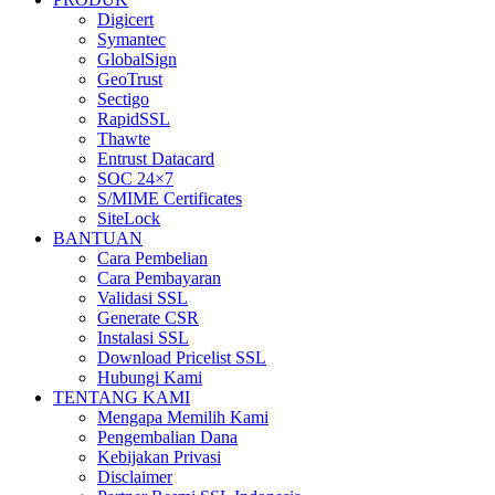
Digicert
Symantec
GlobalSign
GeoTrust
Sectigo
RapidSSL
Thawte
Entrust Datacard
SOC 24×7
S/MIME Certificates
SiteLock
BANTUAN
Cara Pembelian
Cara Pembayaran
Validasi SSL
Generate CSR
Instalasi SSL
Download Pricelist SSL
Hubungi Kami
TENTANG KAMI
Mengapa Memilih Kami
Pengembalian Dana
Kebijakan Privasi
Disclaimer