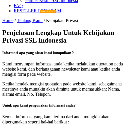
Partner Resmi SSL Indonesia
FAQ
RESELLER PROGRAM
AYO GABUNG!
Home
/
Tentang Kami
/ Kebijakan Privasi
Penjelasan Lengkap Untuk Kebijakan
Privasi SSL Indonesia
Informasi apa yang akan kami kumpulkan ?
Kami menyimpan informasi anda ketika melakukan quotation pada
website kami, dan berlangganan newsletter kami atau ketika anda
mengisi form pada website.
Ketika hendak mengisi quotation pada website kami, sebagaimana
mestinya anda mungkin akan diminta untuk memasukkan: Nama,
alamat email, No. Telepon.
Untuk apa kami pergunakan informasi anda?
Semua informasi yang kami terima dari anda mungkin akan
dipergunakan seperti hal-hal berikut :