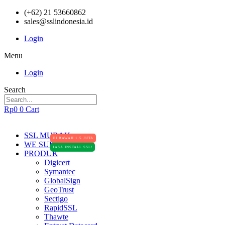
(+62) 21 53660862
sales@sslindonesia.id
Login
Menu
Login
Search
Rp
0
0
Cart
SSL MURAH
DI BAWAH 1.5 JUTA
WE SUPPORT
JASA INSTALL SSL!
PRODUK
Digicert
Symantec
GlobalSign
GeoTrust
Sectigo
RapidSSL
Thawte