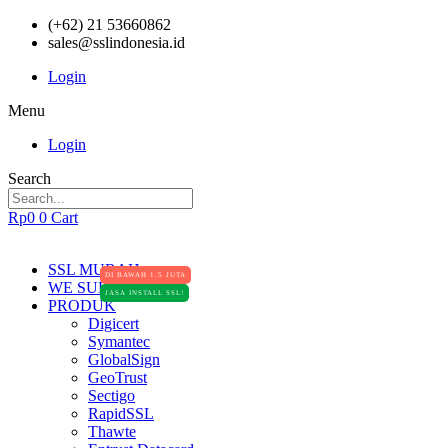
(+62) 21 53660862
sales@sslindonesia.id
Login
Menu
Login
Search
Rp
0
0
Cart
SSL MURAH
DI BAWAH 1.5 JUTA
WE SUPPORT
JASA INSTALL SSL!
PRODUK
Digicert
Symantec
GlobalSign
GeoTrust
Sectigo
RapidSSL
Thawte