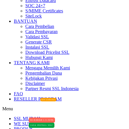
Entrust Datacard
SOC 24×7
S/MIME Certificates
SiteLock
BANTUAN
Cara Pembelian
Cara Pembayaran
Validasi SSL
Generate CSR
Instalasi SSL
Download Pricelist SSL
Hubungi Kami
TENTANG KAMI
Mengapa Memilih Kami
Pengembalian Dana
Kebijakan Privasi
Disclaimer
Partner Resmi SSL Indonesia
FAQ
RESELLER PROGRAM
AYO GABUNG!
Menu
SSL MURAH
DI BAWAH 1.5 JUTA
WE SUPPORT
JASA INSTALL SSL!
PRODUK