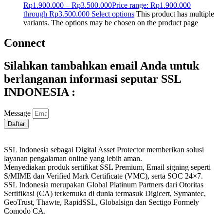
Rp
1.900.000
–
Rp
3.500.000
Price range: Rp1.900.000
through Rp3.500.000
Select options
This product has multiple
variants. The options may be chosen on the product page
Connect
Silahkan tambahkan email Anda untuk
berlanganan informasi seputar SSL
INDONESIA :
Message
Daftar
SSL Indonesia sebagai Digital Asset Protector memberikan solusi
layanan pengalaman online yang lebih aman.
Menyediakan produk sertifikat SSL Premium, Email signing seperti
S/MIME dan Verified Mark Certificate (VMC), serta SOC 24×7.
SSL Indonesia merupakan Global Platinum Partners dari Otoritas
Sertifikasi (CA) terkemuka di dunia termasuk Digicert, Symantec,
GeoTrust, Thawte, RapidSSL, Globalsign dan Sectigo Formely
Comodo CA.