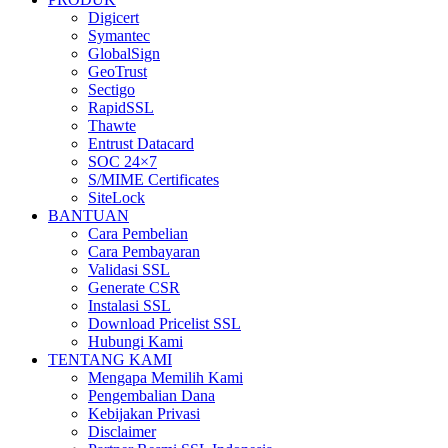
Digicert
Symantec
GlobalSign
GeoTrust
Sectigo
RapidSSL
Thawte
Entrust Datacard
SOC 24×7
S/MIME Certificates
SiteLock
BANTUAN
Cara Pembelian
Cara Pembayaran
Validasi SSL
Generate CSR
Instalasi SSL
Download Pricelist SSL
Hubungi Kami
TENTANG KAMI
Mengapa Memilih Kami
Pengembalian Dana
Kebijakan Privasi
Disclaimer