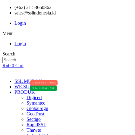
(+62) 21 53660862
sales@sslindonesia.id
Login
Menu
Login
Search
Rp
0
0
Cart
SSL MURAH
DI BAWAH 1.5 JUTA
WE SUPPORT
JASA INSTALL SSL!
PRODUK
Digicert
Symantec
GlobalSign
GeoTrust
Sectigo
RapidSSL
Thawte