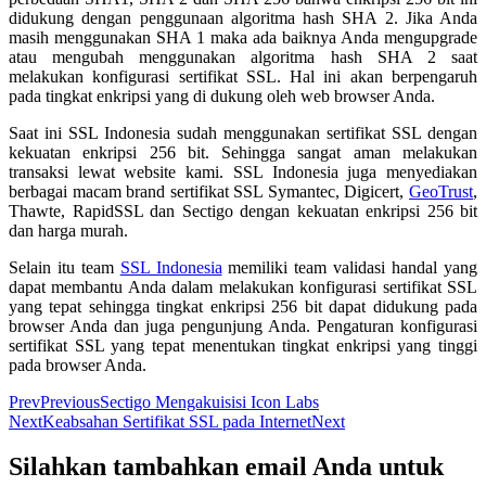
didukung dengan penggunaan algoritma hash SHA 2. Jika Anda
masih menggunakan SHA 1 maka ada baiknya Anda mengupgrade
atau mengubah menggunakan algoritma hash SHA 2 saat
melakukan konfigurasi sertifikat SSL. Hal ini akan berpengaruh
pada tingkat enkripsi yang di dukung oleh web browser Anda.
Saat ini SSL Indonesia sudah menggunakan sertifikat SSL dengan
kekuatan enkripsi 256 bit. Sehingga sangat aman melakukan
transaksi lewat website kami. SSL Indonesia juga menyediakan
berbagai macam brand sertifikat SSL Symantec, Digicert,
GeoTrust
,
Thawte, RapidSSL dan Sectigo dengan kekuatan enkripsi 256 bit
dan harga murah.
Selain itu team
SSL Indonesia
memiliki team validasi handal yang
dapat membantu Anda dalam melakukan konfigurasi sertifikat SSL
yang tepat sehingga tingkat enkripsi 256 bit dapat didukung pada
browser Anda dan juga pengunjung Anda. Pengaturan konfigurasi
sertifikat SSL yang tepat menentukan tingkat enkripsi yang tinggi
pada browser Anda.
Prev
Previous
Sectigo Mengakuisisi Icon Labs
Next
Keabsahan Sertifikat SSL pada Internet
Next
Silahkan tambahkan email Anda untuk