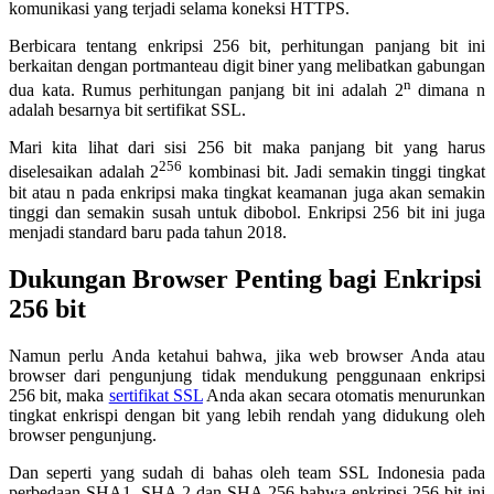
komunikasi yang terjadi selama koneksi HTTPS.
Berbicara tentang enkripsi 256 bit, perhitungan panjang bit ini
berkaitan dengan portmanteau digit biner yang melibatkan gabungan
n
dua kata. Rumus perhitungan panjang bit ini adalah 2
dimana n
adalah besarnya bit sertifikat SSL.
Mari kita lihat dari sisi 256 bit maka panjang bit yang harus
256
diselesaikan adalah 2
kombinasi bit. Jadi semakin tinggi tingkat
bit atau n pada enkripsi maka tingkat keamanan juga akan semakin
tinggi dan semakin susah untuk dibobol. Enkripsi 256 bit ini juga
menjadi standard baru pada tahun 2018.
Dukungan Browser Penting bagi Enkripsi
256 bit
Namun perlu Anda ketahui bahwa, jika web browser Anda atau
browser dari pengunjung tidak mendukung penggunaan enkripsi
256 bit, maka
sertifikat SSL
Anda akan secara otomatis menurunkan
tingkat enkrispi dengan bit yang lebih rendah yang didukung oleh
browser pengunjung.
Dan seperti yang sudah di bahas oleh team SSL Indonesia pada
perbedaan SHA1, SHA 2 dan SHA 256 bahwa enkripsi 256 bit ini