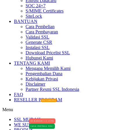
Entrust Datacard
SOC 24×7
S/MIME Certificates
SiteLock
BANTUAN
Cara Pembelian
Cara Pembayaran
Validasi SSL
Generate CSR
Instalasi SSL
Download Pricelist SSL
Hubungi Kami
TENTANG KAMI
Mengapa Memilih Kami
Pengembalian Dana
Kebijakan Privasi
Disclaimer
Partner Resmi SSL Indonesia
FAQ
RESELLER PROGRAM
AYO GABUNG!
Menu
SSL MURAH
DI BAWAH 1.5 JUTA
WE SUPPORT
JASA INSTALL SSL!
PRODUK