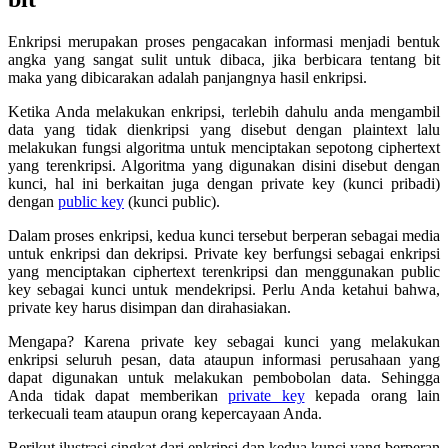
Enkripsi merupakan proses pengacakan informasi menjadi bentuk
angka yang sangat sulit untuk dibaca, jika berbicara tentang bit
maka yang dibicarakan adalah panjangnya hasil enkripsi.
Ketika Anda melakukan enkripsi, terlebih dahulu anda mengambil
data yang tidak dienkripsi yang disebut dengan plaintext lalu
melakukan fungsi algoritma untuk menciptakan sepotong ciphertext
yang terenkripsi. Algoritma yang digunakan disini disebut dengan
kunci, hal ini berkaitan juga dengan private key (kunci pribadi)
dengan
public key
(kunci public).
Dalam proses enkripsi, kedua kunci tersebut berperan sebagai media
untuk enkripsi dan dekripsi. Private key berfungsi sebagai enkripsi
yang menciptakan ciphertext terenkripsi dan menggunakan public
key sebagai kunci untuk mendekripsi. Perlu Anda ketahui bahwa,
private key harus disimpan dan dirahasiakan.
Mengapa? Karena private key sebagai kunci yang melakukan
enkripsi seluruh pesan, data ataupun informasi perusahaan yang
dapat digunakan untuk melakukan pembobolan data. Sehingga
Anda tidak dapat memberikan
private key
kepada orang lain
terkecuali team ataupun orang kepercayaan Anda.
Berikut ilustrasi singkat dari enkripsi dan kedua kunci yang berperan