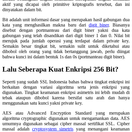
aktif yang dicapai oleh primitive kriptografis tersebut, dan ini
dinyatakan dalam bit.
Bit adalah unit informasi dasar yang merupakan hasil gabungan dua
kata yang menghasilkan makna baru dari
digit biner
. Biasanya
disebut dengan portmanteau dari digit biner yakni dua kata
gabungan yang telah disandikan dari digit biner 1 dan 0. Nilai bit
merujuk pada jumlah operasi yang terdapat dalam private key.
Semakin besar tingkat bit, semakin sulit untuk diketahui atau
dibobol oleh orang yang tidak bertanggung jawab, perlu diingat
bahwa kunci ini dalam bentuk 1s dan 0s (portmanteau digit biner).
Lalu Seberapa Kuat Enkripsi 256 Bit?
Seperti yang sudah SSL Indonesia bahas bahwa tingkat enkripsi ini
berkaitan dengan variasi algoritma serta jenis enkripsi yang
digunakan. Tingkat keamanan enkripsi asimetris ini lebih mudah di
tebak ataupun dibobol karena bersifat satu arah dan hanya
menggunakan satu kunci yakni private key.
AES atau Advanced Encryption Standard yang merupakan
algoritma cryptographic digunakan untuk mengamankan data. AES
umumnya digunakan sebagai cipher massal sertifikat SSL. Cipher
massal adalah
cryptosystem simetris
yang menangani keamanan