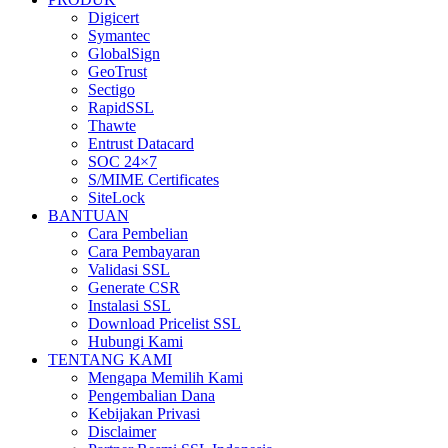
Digicert
Symantec
GlobalSign
GeoTrust
Sectigo
RapidSSL
Thawte
Entrust Datacard
SOC 24×7
S/MIME Certificates
SiteLock
BANTUAN
Cara Pembelian
Cara Pembayaran
Validasi SSL
Generate CSR
Instalasi SSL
Download Pricelist SSL
Hubungi Kami
TENTANG KAMI
Mengapa Memilih Kami
Pengembalian Dana
Kebijakan Privasi
Disclaimer