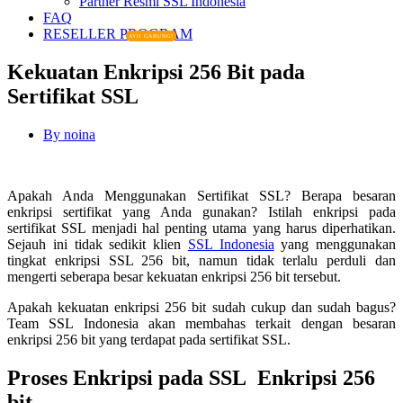
Partner Resmi SSL Indonesia
FAQ
RESELLER PROGRAM
AYO GABUNG!
Kekuatan Enkripsi 256 Bit pada
Sertifikat SSL
By
noina
Apakah Anda Menggunakan Sertifikat SSL? Berapa besaran
enkripsi sertifikat yang Anda gunakan? Istilah enkripsi pada
sertifikat SSL menjadi hal penting utama yang harus diperhatikan.
Sejauh ini tidak sedikit klien
SSL Indonesia
yang menggunakan
tingkat enkripsi SSL 256 bit, namun tidak terlalu perduli dan
mengerti seberapa besar kekuatan enkripsi 256 bit tersebut.
Apakah kekuatan enkripsi 256 bit sudah cukup dan sudah bagus?
Team SSL Indonesia akan membahas terkait dengan besaran
enkripsi 256 bit yang terdapat pada sertifikat SSL.
Proses Enkripsi pada SSL Enkripsi 256
bit