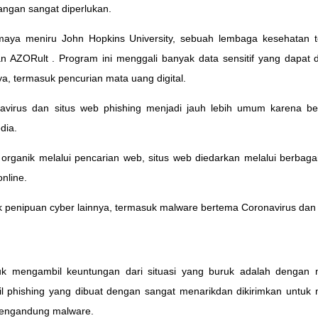
angan sangat diperlukan.
ya meniru John Hopkins University, sebuah lembaga kesehatan te
n AZORult . Program ini menggali banyak data sensitif yang dapat d
, termasuk pencurian mata uang digital.
irus dan situs web phishing menjadi jauh lebih umum karena beri
dia.
ganik melalui pencarian web, situs web diedarkan melalui berbagai 
online.
k penipuan cyber lainnya, termasuk malware bertema Coronavirus dan e
tuk mengambil keuntungan dari situasi yang buruk adalah dengan
il phishing yang dibuat dengan sangat menarikdan dikirimkan untuk
mengandung malware.