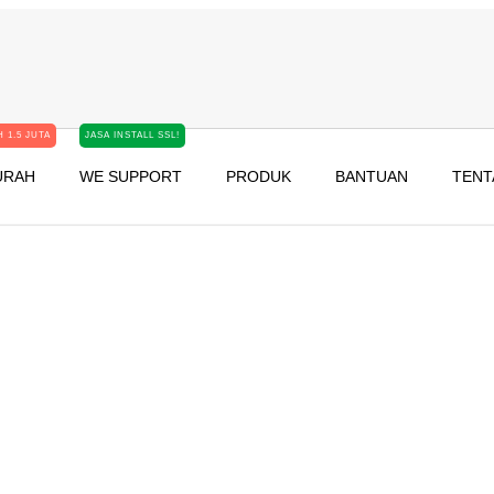
 1.5 JUTA
JASA INSTALL SSL!
URAH
WE SUPPORT
PRODUK
BANTUAN
TENT
a | Website
il Spam