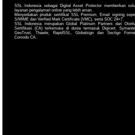
SSL Indonesia sebagai Digital Asset Protector memberikan solu
layanan pengalaman online yang lebih aman.
Menyediakan produk sertifikat SSL Premium, Email signing seper
S/MIME dan Verified Mark Certificate (VMC), serta SOC 24×7.
SSL Indonesia merupakan Global Platinum Partners dari Otorit
Sertifikasi (CA) terkemuka di dunia termasuk Digicert, Symante
GeoTrust, Thawte, RapidSSL, Globalsign dan Sectigo Forme
Comodo CA.