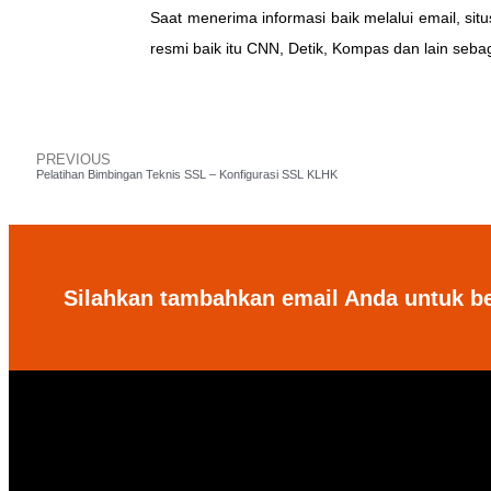
Saat menerima informasi baik melalui email, situ
resmi baik itu CNN, Detik, Kompas dan lain seba
PREVIOUS
Pelatihan Bimbingan Teknis SSL – Konfigurasi SSL KLHK
Silahkan tambahkan email Anda untuk b