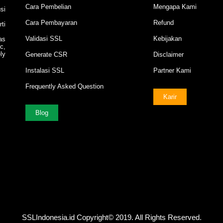
Cara Pembelian
Mengapa Kami
si
Cara Pembayaran
Refund
ti
Validasi SSL
Kebijakan
as
c,
ly
Generate CSR
Disclaimer
Instalasi SSL
Partner Kami
Frequently Asked Question
Karir
Blog
SSLIndonesia.id Copyright© 2019. All Rights Reserved.