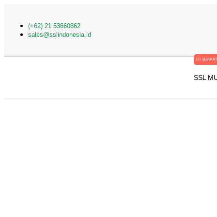
(+62) 21 53660862
sales@sslindonesia.id
DI BAWAH
SSL M
Penipuan Virus Coron
Phising Dan Ema