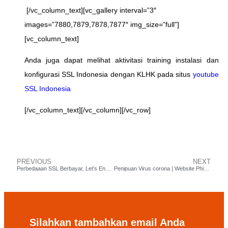
[/vc_column_text][vc_gallery interval=”3″
images=”7880,7879,7878,7877″ img_size=”full”]
[vc_column_text]
Anda juga dapat melihat aktivitasi training instalasi dan
konfigurasi SSL Indonesia dengan KLHK pada situs
youtube
SSL Indonesia
[/vc_column_text][/vc_column][/vc_row]
PREVIOUS
NEXT
Perbedaaan SSL Berbayar, Let’s Encrypt dan Cloudflare – SSL Indonesia
Penipuan Virus corona | Website Phising dan Email Spam
Silahkan tambahkan email Anda