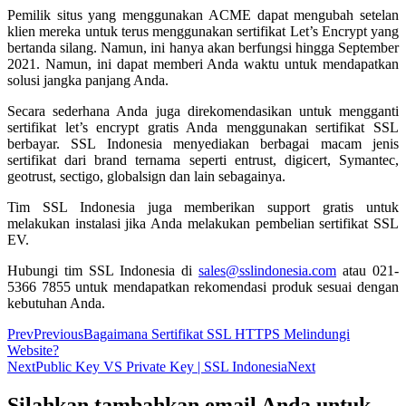
Pemilik situs yang menggunakan ACME dapat mengubah setelan
klien mereka untuk terus menggunakan sertifikat Let’s Encrypt yang
bertanda silang. Namun, ini hanya akan berfungsi hingga September
2021. Namun, ini dapat memberi Anda waktu untuk mendapatkan
solusi jangka panjang Anda.
Secara sederhana Anda juga direkomendasikan untuk mengganti
sertifikat let’s encrypt gratis Anda menggunakan sertifikat SSL
berbayar. SSL Indonesia menyediakan berbagai macam jenis
sertifikat dari brand ternama seperti entrust, digicert, Symantec,
geotrust, sectigo, globalsign dan lain sebagainya.
Tim SSL Indonesia juga memberikan support gratis untuk
melakukan instalasi jika Anda melakukan pembelian sertifikat SSL
EV.
Hubungi tim SSL Indonesia di
sales@sslindonesia.com
atau 021-
5366 7855 untuk mendapatkan rekomendasi produk sesuai dengan
kebutuhan Anda.
Prev
Previous
Bagaimana Sertifikat SSL HTTPS Melindungi
Website?
Next
Public Key VS Private Key | SSL Indonesia
Next
Silahkan tambahkan email Anda untuk