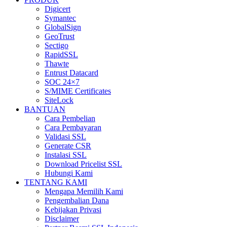
Digicert
Symantec
GlobalSign
GeoTrust
Sectigo
RapidSSL
Thawte
Entrust Datacard
SOC 24×7
S/MIME Certificates
SiteLock
BANTUAN
Cara Pembelian
Cara Pembayaran
Validasi SSL
Generate CSR
Instalasi SSL
Download Pricelist SSL
Hubungi Kami
TENTANG KAMI
Mengapa Memilih Kami
Pengembalian Dana
Kebijakan Privasi
Disclaimer