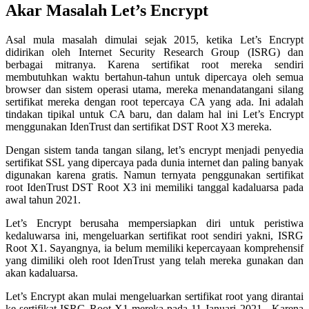
Akar Masalah Let’s Encrypt
Asal mula masalah dimulai sejak 2015, ketika Let’s Encrypt
didirikan oleh Internet Security Research Group (ISRG) dan
berbagai mitranya. Karena sertifikat root mereka sendiri
membutuhkan waktu bertahun-tahun untuk dipercaya oleh semua
browser dan sistem operasi utama, mereka menandatangani silang
sertifikat mereka dengan root tepercaya CA yang ada. Ini adalah
tindakan tipikal untuk CA baru, dan dalam hal ini Let’s Encrypt
menggunakan IdenTrust dan sertifikat DST Root X3 mereka.
Dengan sistem tanda tangan silang, let’s encrypt menjadi penyedia
sertifikat SSL yang dipercaya pada dunia internet dan paling banyak
digunakan karena gratis. Namun ternyata penggunakan sertifikat
root IdenTrust DST Root X3 ini memiliki tanggal kadaluarsa pada
awal tahun 2021.
Let’s Encrypt berusaha mempersiapkan diri untuk peristiwa
kedaluwarsa ini, mengeluarkan sertifikat root sendiri yakni, ISRG
Root X1. Sayangnya, ia belum memiliki kepercayaan komprehensif
yang dimiliki oleh root IdenTrust yang telah mereka gunakan dan
akan kadaluarsa.
Let’s Encrypt akan mulai mengeluarkan sertifikat root yang dirantai
ke sertifikat ISRG Root X1 mereka pada 11 Januari 2021 . Karena