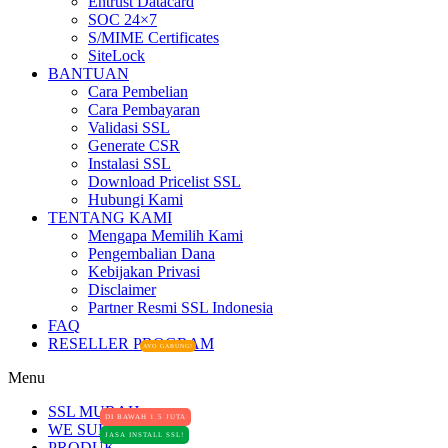
Entrust Datacard
SOC 24×7
S/MIME Certificates
SiteLock
BANTUAN
Cara Pembelian
Cara Pembayaran
Validasi SSL
Generate CSR
Instalasi SSL
Download Pricelist SSL
Hubungi Kami
TENTANG KAMI
Mengapa Memilih Kami
Pengembalian Dana
Kebijakan Privasi
Disclaimer
Partner Resmi SSL Indonesia
FAQ
RESELLER PROGRAM
AYO GABUNG!
Menu
SSL MURAH
DI BAWAH 1.5 JUTA
WE SUPPORT
JASA INSTALL SSL!
PRODUK