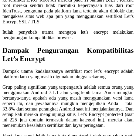
root mereka sendiri tidak memiliki kepercayaan luas dari root
IdenTrust, pengguna pada platform lama tertentu akan diblokir dari
mengakses situs web apa pun yang menggunakan sertifikat Let’s
Encrypt SSL / TLS.
Itulah penyebab utama mengapa let’s encrypt melakukan
pengurangan kompatibilitas browser.
Dampak Pengurangan Kompatibilitas
Let’s Encrypt
Dampak utama kadaluarsanya sertifikat root let’s encrypt adalah
platform lama yang masih digunakan hingga sekarang.
Grup paling signifikan yang terpengaruh adalah semua orang yang
menggunakan Android 7.1.1 atau yang lebih lama. Anda mungkin
bertanya-tanya apakah ada yang masih menggunakan versi lama
seperti itu, dan jawabannya mungkin mengejutkan Anda – total
33,8% dari semua perangkat Android saat ini menjalankannya. Dan
setiap kali mereka mengunjungi situs Let’s Encrypt-protected (saat
ini 225 juta domain termasuk dalam kategori ini), mereka akan
menemukan kesalahan sertifikat dan layar peringatan.
Versi Java yang lebih lama juga dipengaruhi oleh perubahan root.