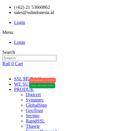
(+62) 21 53660862
sales@sslindonesia.id
Login
Menu
Login
Search
Rp
0
0
Cart
SSL MURAH
DI BAWAH 1.5 JUTA
WE SUPPORT
JASA INSTALL SSL!
PRODUK
Digicert
Symantec
GlobalSign
GeoTrust
Sectigo
RapidSSL
Thawte