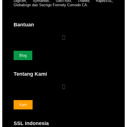
Digicert, Symantec, GeoTrust, Thawte, RapidSSL,
Globalsign dan Sectigo Formely Comodo CA.
Bantuan
Blog
Tentang Kami
Karir
SSL Indonesia