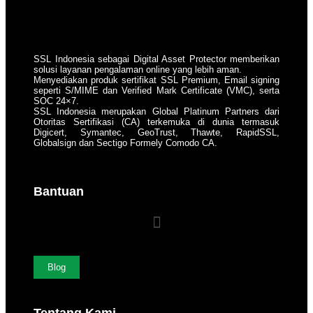
SSL Indonesia sebagai Digital Asset Protector memberikan
solusi layanan pengalaman online yang lebih aman.
Menyediakan produk sertifikat SSL Premium, Email signing
seperti S/MIME dan Verified Mark Certificate (VMC), serta
SOC 24×7.
SSL Indonesia merupakan Global Platinum Partners dari
Otoritas Sertifikasi (CA) terkemuka di dunia termasuk
Digicert, Symantec, GeoTrust, Thawte, RapidSSL,
Globalsign dan Sectigo Formely Comodo CA.
Bantuan
Blog
Tentang Kami