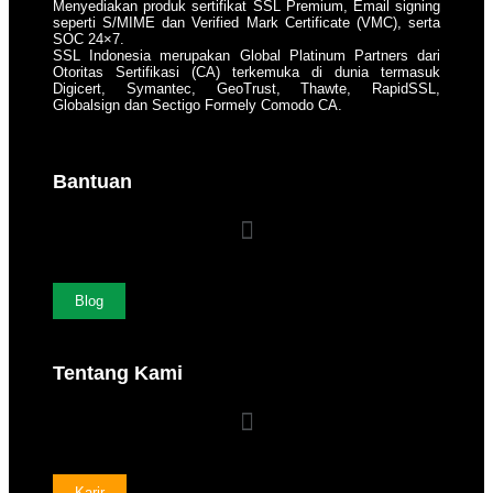
Menyediakan produk sertifikat SSL Premium, Email signing
seperti S/MIME dan Verified Mark Certificate (VMC), serta
SOC 24×7.
SSL Indonesia merupakan Global Platinum Partners dari
Otoritas Sertifikasi (CA) terkemuka di dunia termasuk
Digicert, Symantec, GeoTrust, Thawte, RapidSSL,
Globalsign dan Sectigo Formely Comodo CA.
Bantuan
Blog
Tentang Kami
Karir