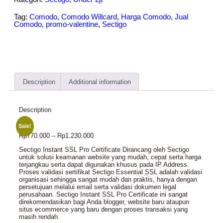
Tag:
Comodo
,
Comodo Willcard
,
Harga Comodo
,
Jual
Comodo
,
promo-valentine
,
Sectigo
Description
Additional information
Description
Sale!
Rp
770.000
–
Rp
1.230.000
Sectigo Instant SSL Pro Certificate Dirancang oleh Sectigo
untuk solusi keamanan website yang mudah, cepat serta harga
terjangkau serta dapat digunakan khusus pada IP Address.
Proses validasi sertifikat Sectigo Essential SSL adalah validasi
organisasi sehingga sangat mudah dan praktis, hanya dengan
persetujuan melalui email serta validasi dokumen legal
perusahaan. Sectigo Instant SSL Pro Certificate ini sangat
direkomendasikan bagi Anda blogger, website baru ataupun
situs ecommerce yang baru dengan proses transaksi yang
masih rendah.