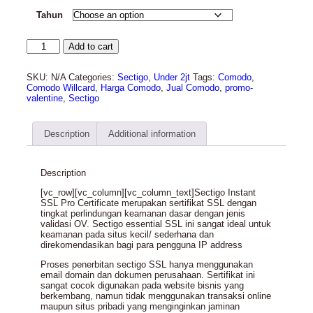
Tahun
Add to cart
SKU:
N/A
Categories:
Sectigo
,
Under 2jt
Tags:
Comodo
,
Comodo Willcard
,
Harga Comodo
,
Jual Comodo
,
promo-
valentine
,
Sectigo
Description
Additional information
Description
[vc_row][vc_column][vc_column_text]Sectigo Instant
SSL Pro Certificate merupakan sertifikat SSL dengan
tingkat perlindungan keamanan dasar dengan jenis
validasi OV. Sectigo essential SSL ini sangat ideal untuk
keamanan pada situs kecil/ sederhana dan
direkomendasikan bagi para pengguna IP address
Proses penerbitan sectigo SSL hanya menggunakan
email domain dan dokumen perusahaan. Sertifikat ini
sangat cocok digunakan pada website bisnis yang
berkembang, namun tidak menggunakan transaksi online
maupun situs pribadi yang menginginkan jaminan