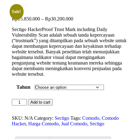
Sale!
Rp
15.850.000
–
Rp
30.200.000
Sectigo HackerProof Trust Mark including Daily
Vulnerability Scan adalah sebuah tanda kepercayaan
(“trustmark”) yang ditampilkan pada sebuah website untuk
dapat membangun kepercayaan dan keyakinan terhadap
website tersebut. Banyak penelitian telah menunjukkan
bagaimana indikator visual dapat mengingatkan
pengunjung website tentang keamanan mereka sehingga
dapat membantu meningkatkan konversi penjualan pada
website tersebut.
Tahun
Add to cart
SKU:
N/A
Category:
Sectigo
Tags:
Comodo
,
Comodo
Hacker
,
Harga Comodo
,
Jual Comodo
,
Sectigo