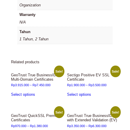
Organization
Warranty
N/A
Tahun
1 Tahun, 2 Tahun
Related products
Sale!
Sale!
GeoTrust True BusinessID
Sectigo Positive EV SSL
Multi-Domain Certificates
Certificate
Rp
3.915.000
–
Rp
7.450.000
Rp
1.900.000
–
Rp
3.500.000
Select options
Select options
Sale!
Sale!
GeoTrust QuickSSL Premium
GeoTrust True BusinessID
Certificates
with Extended Validation (EV)
Rp
970.000
–
Rp
1.380.000
Rp
3.350.000
–
Rp
6.300.000