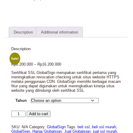
Description
Additional information
Description
Sale!
Rp
8.200.000
–
Rp
16.200.000
Sertifikat SSL GlobalSign merupakan sertifikat pertama yang
meningkatkan revocation checking untuk situs website HTTPS
melalui penggunaan CDN. GlobalSign memiliki berbagai macam
fitur yang dapat digunakan untuk meningkatkan kinerja situs
website yang dilindungi oleh sertifikat SSL.
Tahun
Add to cart
SKU:
N/A
Category:
GlobalSign
Tags:
beli ssl
,
beli ssl murah
,
GlobalSign
,
Harga Globalsign
,
Jual Globalsign
,
jual ssl murah
,