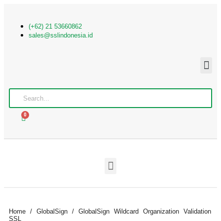
(+62) 21 53660862
sales@sslindonesia.id
0
Home
/
GlobalSign
/ GlobalSign Wildcard Organization Validation
SSL