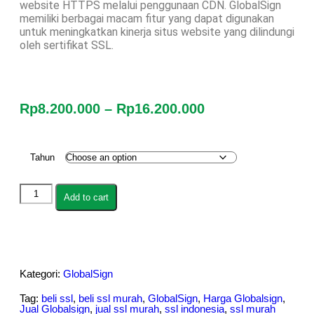
website HTTPS melalui penggunaan CDN. GlobalSign
memiliki berbagai macam fitur yang dapat digunakan
untuk meningkatkan kinerja situs website yang dilindungi
oleh sertifikat SSL.
Rp
8.200.000
–
Rp
16.200.000
Tahun
Add to cart
Kategori:
GlobalSign
Tag:
beli ssl
,
beli ssl murah
,
GlobalSign
,
Harga Globalsign
,
Jual Globalsign
,
jual ssl murah
,
ssl indonesia
,
ssl murah