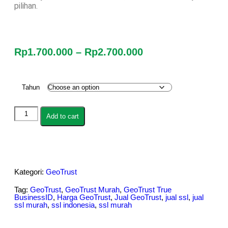
pilihan.
Rp
1.700.000
–
Rp
2.700.000
Tahun
Add to cart
Kategori:
GeoTrust
Tag:
GeoTrust
,
GeoTrust Murah
,
GeoTrust True
BusinessID
,
Harga GeoTrust
,
Jual GeoTrust
,
jual ssl
,
jual
ssl murah
,
ssl indonesia
,
ssl murah