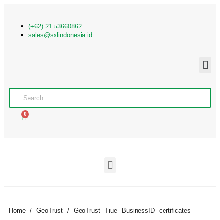
(+62) 21 53660862
sales@sslindonesia.id
0
Home
/
GeoTrust
/ GeoTrust True BusinessID certificates