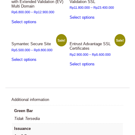
with Extended Validation (EV)
Validation SSL
Multi Domain
Rp
11.800.000
–
Rp
23.400.000
Rp
6.800.000
–
Rp
12.900.000
Select options
Select options
Sale!
Sale!
Symantec Secure Site
Entrust Advantage SSL
Certificates
Rp
5.500.000
–
Rp
9.800.000
Rp
2.900.000
–
Rp
5.600.000
Select options
Select options
Additional information
Green Bar
Tidak Tersedia
Issuance