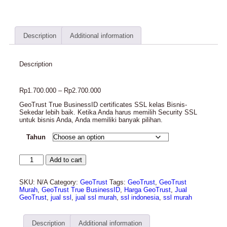
Description
Additional information
Description
Rp
1.700.000
–
Rp
2.700.000
GeoTrust True BusinessID certificates SSL kelas Bisnis-
Sekedar lebih baik. Ketika Anda harus memilih Security SSL
untuk bisnis Anda, Anda memiliki banyak pilihan.
Tahun
Add to cart
SKU:
N/A
Category:
GeoTrust
Tags:
GeoTrust
,
GeoTrust
Murah
,
GeoTrust True BusinessID
,
Harga GeoTrust
,
Jual
GeoTrust
,
jual ssl
,
jual ssl murah
,
ssl indonesia
,
ssl murah
Description
Additional information