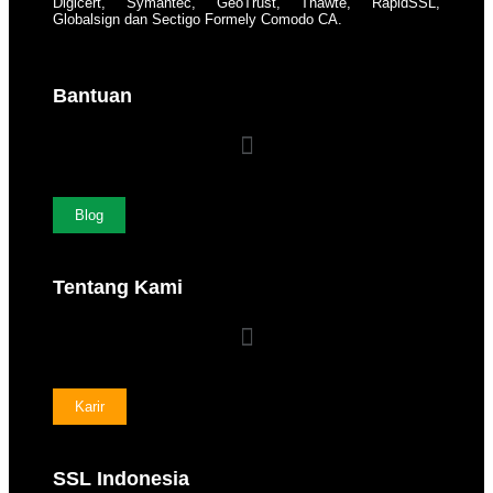
Digicert, Symantec, GeoTrust, Thawte, RapidSSL,
Globalsign dan Sectigo Formely Comodo CA.
Bantuan
Blog
Tentang Kami
Karir
SSL Indonesia