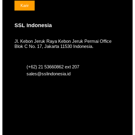
Karir
SSL Indonesia
Jl. Kebon Jeruk Raya Kebon Jeruk Permai Office
Blok C No. 17, Jakarta 11530 Indonesia.
(+62) 21 53660862 ext 207
sales@sslindonesia.id