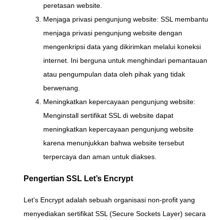
peretasan website.
Menjaga privasi pengunjung website: SSL membantu
menjaga privasi pengunjung website dengan
mengenkripsi data yang dikirimkan melalui koneksi
internet. Ini berguna untuk menghindari pemantauan
atau pengumpulan data oleh pihak yang tidak
berwenang.
Meningkatkan kepercayaan pengunjung website:
Menginstall sertifikat SSL di website dapat
meningkatkan kepercayaan pengunjung website
karena menunjukkan bahwa website tersebut
terpercaya dan aman untuk diakses.
Pengertian SSL Let’s Encrypt
Let’s Encrypt adalah sebuah organisasi non-profit yang
menyediakan sertifikat SSL (Secure Sockets Layer) secara