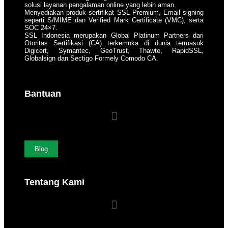
solusi layanan pengalaman online yang lebih aman.
Menyediakan produk sertifikat SSL Premium, Email signing
seperti S/MIME dan Verified Mark Certificate (VMC), serta
SOC 24×7.
SSL Indonesia merupakan Global Platinum Partners dari
Otoritas Sertifikasi (CA) terkemuka di dunia termasuk
Digicert, Symantec, GeoTrust, Thawte, RapidSSL,
Globalsign dan Sectigo Formely Comodo CA.
Bantuan
Blog
Tentang Kami