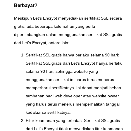
Berbayar?
Meskipun Let’s Encrypt menyediakan sertifikat SSL secara
gratis, ada beberapa kelemahan yang perlu
dipertimbangkan dalam menggunakan sertifikat SSL gratis
dari Let’s Encrypt, antara lain:
Sertifikat SSL gratis hanya berlaku selama 90 hari:
Sertifikat SSL gratis dari Let’s Encrypt hanya berlaku
selama 90 hari, sehingga website yang
menggunakan sertifikat ini harus terus menerus
memperbarui sertifikatnya. Ini dapat menjadi beban
tambahan bagi web developer atau website owner
yang harus terus menerus memperhatikan tanggal
kadaluarsa sertifikatnya.
Fitur keamanan yang terbatas: Sertifikat SSL gratis
dari Let’s Encrypt tidak menyediakan fitur keamanan