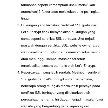
tambahan seperti kemampuan untuk melakukan
autentikasi 2-faktor atau melakukan enkripsi tingkat
tinggi.
Dukungan yang terbatas: Sertifikat SSL gratis dari
Let’s Encrypt tidak menyediakan dukungan yang
sama seperti sertifikat SSL berbayar. Jika terjadi
masalah dengan sertifikat SSL, website owner atau
web developer mungkin harus mencari solusi sendiri
atau menunggu sampai masalah tersebut
terselesaikan secara otomatis oleh Let’s Encrypt.
Kepercayaan yang lebih rendah: Meskipun sertifikat
SSL gratis dari Let’s Encrypt sudah terpercaya,
beberapa orang mungkin masih lebih percaya pada
sertifikat SSL berbayar yang dikeluarkan oleh
perusahaan ternama. Ini dapat menjadi masalah bagi
website yang bergantung pada kepercayaan