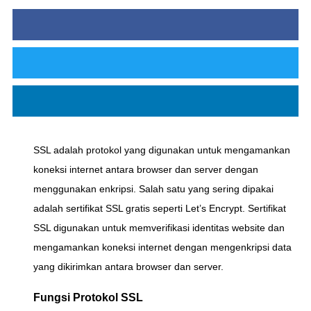
SSL adalah protokol yang digunakan untuk mengamankan
koneksi internet antara browser dan server dengan
menggunakan enkripsi. Salah satu yang sering dipakai
adalah sertifikat SSL gratis seperti Let’s Encrypt. Sertifikat
SSL digunakan untuk memverifikasi identitas website dan
mengamankan koneksi internet dengan mengenkripsi data
yang dikirimkan antara browser dan server.
Fungsi Protokol SSL