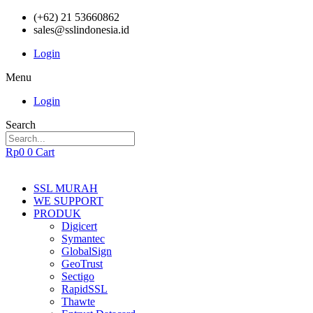
(+62) 21 53660862
sales@sslindonesia.id
Login
Menu
Login
Search
Rp
0
0
Cart
SSL MURAH
WE SUPPORT
PRODUK
Digicert
Symantec
GlobalSign
GeoTrust
Sectigo
RapidSSL
Thawte