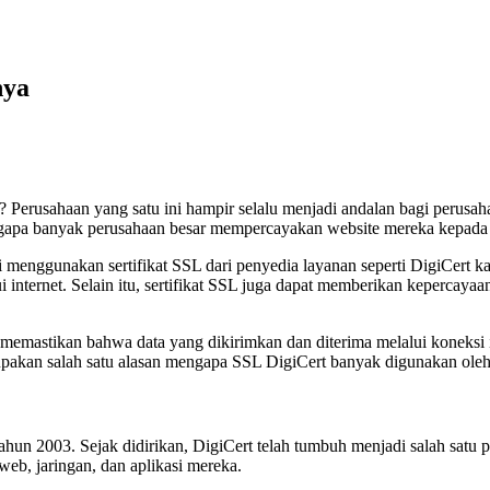
nya
 Perusahaan yang satu ini hampir selalu menjadi andalan bagi perusa
Mengapa banyak perusahaan besar mempercayakan website mereka kepada 
li menggunakan sertifikat SSL dari penyedia layanan seperti DigiCert
lui internet. Selain itu, sertifikat SSL juga dapat memberikan keperca
emastikan bahwa data yang dikirimkan dan diterima melalui koneksi int
erupakan salah satu alasan mengapa SSL DigiCert banyak digunakan ole
ahun 2003. Sejak didirikan, DigiCert telah tumbuh menjadi salah satu p
b, jaringan, dan aplikasi mereka.