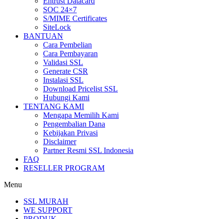
Entrust Datacard
SOC 24×7
S/MIME Certificates
SiteLock
BANTUAN
Cara Pembelian
Cara Pembayaran
Validasi SSL
Generate CSR
Instalasi SSL
Download Pricelist SSL
Hubungi Kami
TENTANG KAMI
Mengapa Memilih Kami
Pengembalian Dana
Kebijakan Privasi
Disclaimer
Partner Resmi SSL Indonesia
FAQ
RESELLER PROGRAM
Menu
SSL MURAH
WE SUPPORT
PRODUK