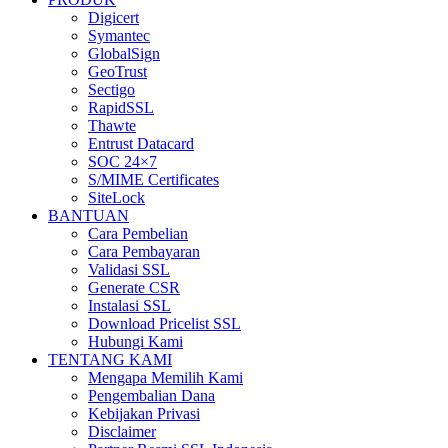
Digicert
Symantec
GlobalSign
GeoTrust
Sectigo
RapidSSL
Thawte
Entrust Datacard
SOC 24×7
S/MIME Certificates
SiteLock
BANTUAN
Cara Pembelian
Cara Pembayaran
Validasi SSL
Generate CSR
Instalasi SSL
Download Pricelist SSL
Hubungi Kami
TENTANG KAMI
Mengapa Memilih Kami
Pengembalian Dana
Kebijakan Privasi
Disclaimer