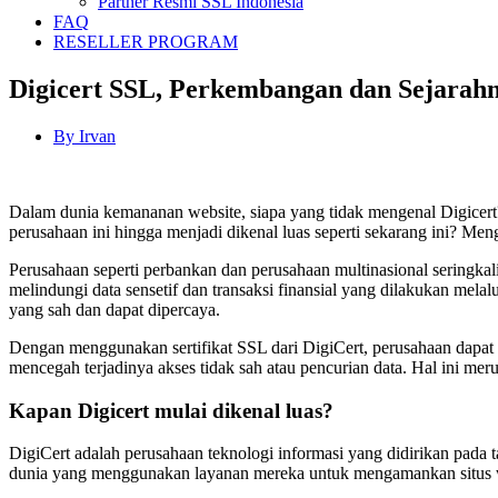
Partner Resmi SSL Indonesia
FAQ
RESELLER PROGRAM
Digicert SSL, Perkembangan dan Sejarah
By
Irvan
Dalam dunia kemananan website, siapa yang tidak mengenal Digicert?
perusahaan ini hingga menjadi dikenal luas seperti sekarang ini? 
Perusahaan seperti perbankan dan perusahaan multinasional seringka
melindungi data sensetif dan transaksi finansial yang dilakukan mela
yang sah dan dapat dipercaya.
Dengan menggunakan sertifikat SSL dari DigiCert, perusahaan dapat m
mencegah terjadinya akses tidak sah atau pencurian data. Hal ini m
Kapan Digicert mulai dikenal luas?
DigiCert adalah perusahaan teknologi informasi yang didirikan pada t
dunia yang menggunakan layanan mereka untuk mengamankan situs we