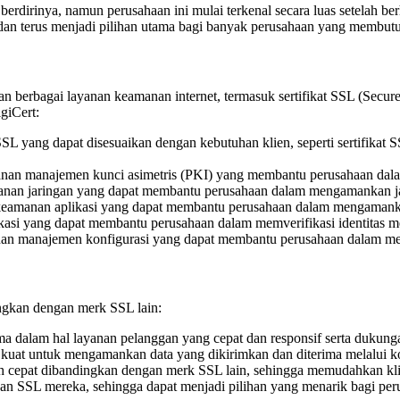
erdirinya, namun perusahaan ini mulai terkenal secara luas setelah b
ia dan terus menjadi pilihan utama bagi banyak perusahaan yang membut
n berbagai layanan keamanan internet, termasuk sertifikat SSL (Sec
giCert:
SSL yang dapat disesuaikan dengan kebutuhan klien, seperti sertifikat SS
nan manajemen kunci asimetris (PKI) yang membantu perusahaan dalam 
anan jaringan yang dapat membantu perusahaan dalam mengamankan jar
keamanan aplikasi yang dapat membantu perusahaan dalam mengamankan
kasi yang dapat membantu perusahaan dalam memverifikasi identitas me
an manajemen konfigurasi yang dapat membantu perusahaan dalam men
ingkan dengan merk SSL lain:
ma dalam hal layanan pelanggan yang cepat dan responsif serta dukunga
 kuat untuk mengamankan data yang dikirimkan dan diterima melalui ko
 lebih cepat dibandingkan dengan merk SSL lain, sehingga memudahkan 
nan SSL mereka, sehingga dapat menjadi pilihan yang menarik bagi p