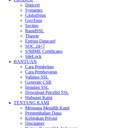
Digicert
Symantec
GlobalSign
GeoTrust
Sectigo
RapidSSL
Thawte
Entrust Datacard
SOC 24×7
S/MIME Certificates
SiteLock
BANTUAN
Cara Pembelian
Cara Pembayaran
Validasi SSL
Generate CSR
Instalasi SSL
Download Pricelist SSL
Hubungi Kami
TENTANG KAMI
Mengapa Memilih Kami
Pengembalian Dana
Kebijakan Privasi
Disclaimer