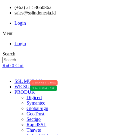
(+62) 21 53660862
sales@sslindonesia.id
Login
Menu
Login
Search
Rp
0
0
Cart
SSL MURAH
DI BAWAH 1.5 JUTA
WE SUPPORT
JASA INSTALL SSL!
PRODUK
Digicert
Symantec
GlobalSign
GeoTrust
Sectigo
RapidSSL
Thawte