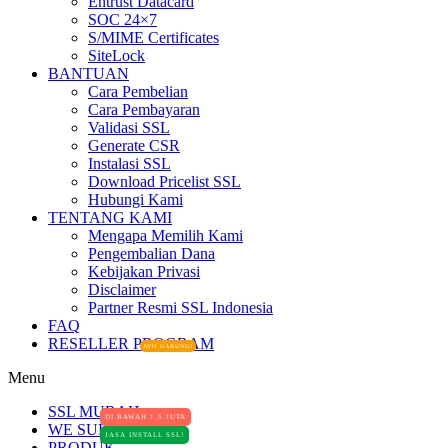
Entrust Datacard
SOC 24×7
S/MIME Certificates
SiteLock
BANTUAN
Cara Pembelian
Cara Pembayaran
Validasi SSL
Generate CSR
Instalasi SSL
Download Pricelist SSL
Hubungi Kami
TENTANG KAMI
Mengapa Memilih Kami
Pengembalian Dana
Kebijakan Privasi
Disclaimer
Partner Resmi SSL Indonesia
FAQ
RESELLER PROGRAM
AYO GABUNG!
Menu
SSL MURAH
DI BAWAH 1.5 JUTA
WE SUPPORT
JASA INSTALL SSL!
PRODUK