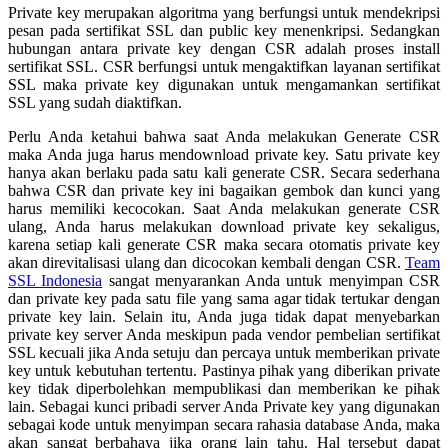
Private key merupakan algoritma yang berfungsi untuk mendekripsi
pesan pada sertifikat SSL dan public key menenkripsi. Sedangkan
hubungan antara private key dengan CSR adalah proses install
sertifikat SSL. CSR berfungsi untuk mengaktifkan layanan sertifikat
SSL maka private key digunakan untuk mengamankan sertifikat
SSL yang sudah diaktifkan.
Perlu Anda ketahui bahwa saat Anda melakukan Generate CSR
maka Anda juga harus mendownload private key. Satu private key
hanya akan berlaku pada satu kali generate CSR. Secara sederhana
bahwa CSR dan private key ini bagaikan gembok dan kunci yang
harus memiliki kecocokan. Saat Anda melakukan generate CSR
ulang, Anda harus melakukan download private key sekaligus,
karena setiap kali generate CSR maka secara otomatis private key
akan direvitalisasi ulang dan dicocokan kembali dengan CSR.
Team
SSL Indonesia
sangat menyarankan Anda untuk menyimpan CSR
dan private key pada satu file yang sama agar tidak tertukar dengan
private key lain. Selain itu, Anda juga tidak dapat menyebarkan
private key server Anda meskipun pada vendor pembelian sertifikat
SSL kecuali jika Anda setuju dan percaya untuk memberikan private
key untuk kebutuhan tertentu. Pastinya pihak yang diberikan private
key tidak diperbolehkan mempublikasi dan memberikan ke pihak
lain. Sebagai kunci pribadi server Anda Private key yang digunakan
sebagai kode untuk menyimpan secara rahasia database Anda, maka
akan sangat berbahaya jika orang lain tahu. Hal tersebut dapat