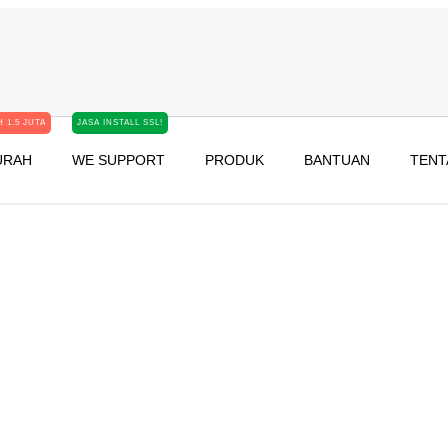
 1.5 JUTA
JASA INSTALL SSL!
URAH
WE SUPPORT
PRODUK
BANTUAN
TENT
apan SSL Pada