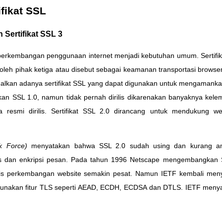
fikat SSL
n Sertifikat SSL 3
perkembangan penggunaan internet menjadi kebutuhan umum. Sertifik
oleh pihak ketiga atau disebut sebagai keamanan transportasi brows
lkan adanya sertifikat SSL yang dapat digunakan untuk mengamankan
n SSL 1.0, namun tidak pernah dirilis dikarenakan banyaknya ke
 resmi dirilis. Sertifikat SSL 2.0 dirancang untuk mendukung we
k Force)
menyatakan bahwa SSL 2.0 sudah using dan kurang a
as dan enkripsi pesan. Pada tahun 1996 Netscape mengembangkan 
rilis perkembangan website semakin pesat. Namun IETF kembali me
ggunakan fitur TLS seperti AEAD, ECDH, ECDSA dan DTLS. IETF meny