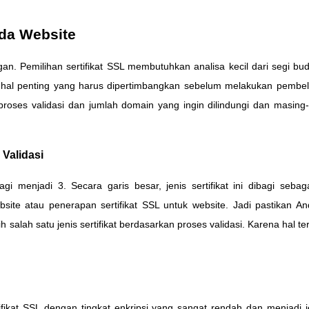
ada Website
an. Pemilihan sertifikat SSL membutuhkan analisa kecil dari segi bu
 hal penting yang harus dipertimbangkan sebelum melakukan pembelia
roses validasi dan jumlah domain yang ingin dilindungi dan masing-
 Validasi
bagi menjadi 3. Secara garis besar, jenis sertifikat ini dibagi seb
ebsite atau penerapan sertifikat SSL untuk website. Jadi pastikan
alah satu jenis sertifikat berdasarkan proses validasi. Karena hal t
tifikat SSL dengan tingkat enkripsi yang sangat rendah dan menjadi j