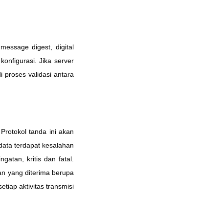
message digest, digital
onfigurasi. Jika server
 proses validasi antara
 Protokol tanda ini akan
 data terdapat kesalahan
atan, kritis dan fatal.
san yang diterima berupa
tiap aktivitas transmisi