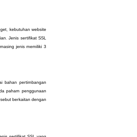
dget, kebutuhan website
n. Jenis sertifikat SSL
masing jenis memiliki 3
agai bahan pertimbangan
 Anda paham penggunaan
ersebut berkaitan dengan
enis sertifikat SSL yang