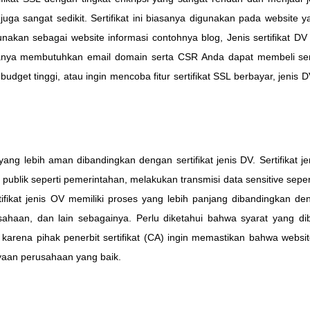
 juga sangat sedikit. Sertifikat ini biasanya digunakan pada website
unakan sebagai website informasi contohnya blog, Jenis sertifikat DV 
nya membutuhkan email domain serta CSR Anda dapat membeli sertifi
dget tinggi, atau ingin mencoba fitur sertifikat SSL berbayar, jenis DV
t yang lebih aman dibandingkan dengan sertifikat jenis DV. Sertifikat j
ublik seperti pemerintahan, melakukan transmisi data sensitive seper
fikat jenis OV memiliki proses yang lebih panjang dibandingkan 
ahaan, dan lain sebagainya. Perlu diketahui bahwa syarat yang dib
an karena pihak penerbit sertifikat (CA) ingin memastikan bahwa webs
yaan perusahaan yang baik.