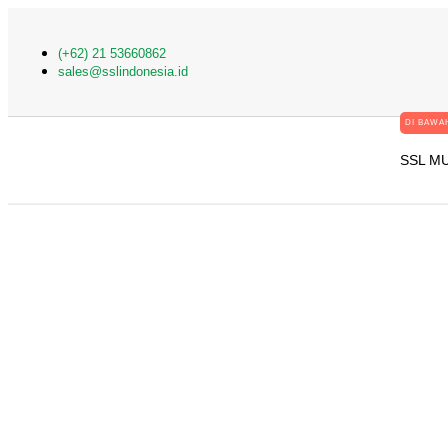
(+62) 21 53660862
sales@sslindonesia.id
DI BAWAH
SSL M
Cara Kerja Dan Pener
Website