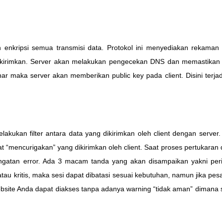
an enkripsi semua transmisi data. Protokol ini menyediakan rekaman 
 dikirimkan. Server akan melakukan pengecekan DNS dan memastikan k
r maka server akan memberikan public key pada client. Disini terjadi
lakukan filter antara data yang dikirimkan oleh client dengan server.
at “mencurigakan” yang dikirimkan oleh client. Saat proses pertukaran
gatan error. Ada 3 macam tanda yang akan disampaikan yakni pering
tau kritis, maka sesi dapat dibatasi sesuai kebutuhan, namun jika pe
ebsite Anda dapat diakses tanpa adanya warning “tidak aman” dimana se