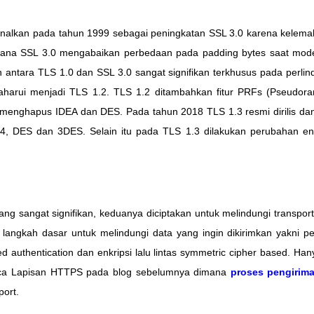
ikenalkan pada tahun 1999 sebagai peningkatan SSL 3.0 karena kele
ana SSL 3.0 mengabaikan perbedaan pada padding bytes saat mode 
n antara TLS 1.0 dan SSL 3.0 sangat signifikan terkhusus pada perli
aharui menjadi TLS 1.2. TLS 1.2 ditambahkan fitur PRFs (Pseudor
 menghapus IDEA dan DES. Pada tahun 2018 TLS 1.3 resmi dirilis d
, DES dan 3DES. Selain itu pada TLS 1.3 dilakukan perubahan enk
ng sangat signifikan, keduanya diciptakan untuk melindungi transport
 langkah dasar untuk melindungi data yang ingin dikirimkan yakni p
ased authentication dan enkripsi lalu lintas symmetric cipher based. 
ca Lapisan HTTPS pada blog sebelumnya dimana
proses pengirim
port.