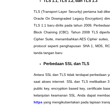
TLS 1.1, TLS 1.2, dan TLS 1.3
TLS (Transport Layer Security) pertama kali d
Oracle On Downgraded Legacy Encryption) dim
TLS 1.1 baru dirilis pada tahun 2006. Perbedaa
Block Chaining (CBC). Tahun 2008 TLS diperb
Cipher Suite, menambahkan AES Cipher suites,
protocol seperti penghapusan SHA 1, MD5, RC4
tanda tangan baru
Perbedaan SSL dan TLS
Antara SSL dan TLS tidak terdapat perbedaan ya
saat akses internet. SSL dan TLS melibatkan 3
public key, encryption based key, certificate b
kelanjutan keamanan SSL. Anda dapat memba
https
yang mengikutsertakan pada lapisan trans