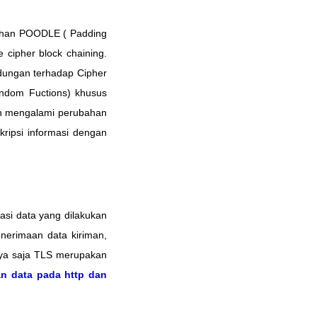
mahan POODLE ( Padding
cipher block chaining.
ndungan terhadap Cipher
andom Fuctions) khusus
an mengalami perubahan
ripsi informasi dengan
asi data yang dilakukan
enerimaan data kiriman,
Hanya saja TLS merupakan
an data pada http dan