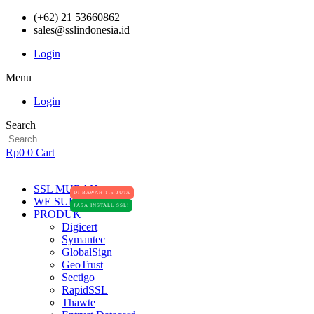
(+62) 21 53660862
sales@sslindonesia.id
Login
Menu
Login
Search
Rp
0
0
Cart
SSL MURAH
DI BAWAH 1.5 JUTA
WE SUPPORT
JASA INSTALL SSL!
PRODUK
Digicert
Symantec
GlobalSign
GeoTrust
Sectigo
RapidSSL
Thawte