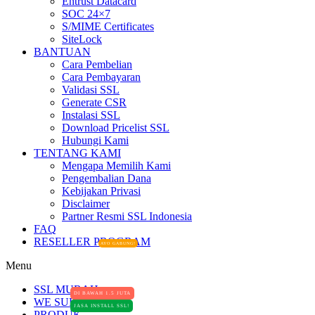
Entrust Datacard
SOC 24×7
S/MIME Certificates
SiteLock
BANTUAN
Cara Pembelian
Cara Pembayaran
Validasi SSL
Generate CSR
Instalasi SSL
Download Pricelist SSL
Hubungi Kami
TENTANG KAMI
Mengapa Memilih Kami
Pengembalian Dana
Kebijakan Privasi
Disclaimer
Partner Resmi SSL Indonesia
FAQ
RESELLER PROGRAM
AYO GABUNG!
Menu
SSL MURAH
DI BAWAH 1.5 JUTA
WE SUPPORT
JASA INSTALL SSL!
PRODUK