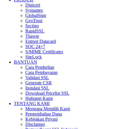
Digicert
Symantec
GlobalSign
GeoTrust
Sectigo
RapidSSL
Thawte
Entrust Datacard
SOC 24×7
S/MIME Certificates
SiteLock
BANTUAN
Cara Pembelian
Cara Pembayaran
Validasi SSL
Generate CSR
Instalasi SSL
Download Pricelist SSL
Hubungi Kami
TENTANG KAMI
Mengapa Memilih Kami
Pengembalian Dana
Kebijakan Privasi
Disclaimer