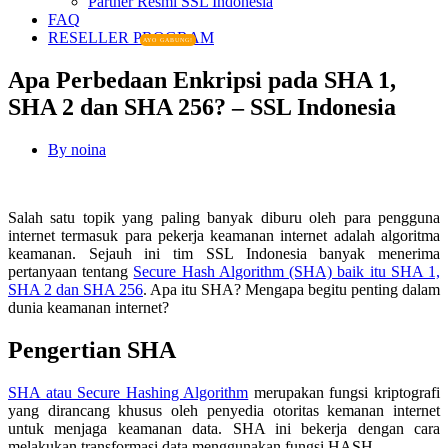
Partner Resmi SSL Indonesia
FAQ
RESELLER PROGRAM
AYO GABUNG!
Apa Perbedaan Enkripsi pada SHA 1,
SHA 2 dan SHA 256? – SSL Indonesia
By
noina
Salah satu topik yang paling banyak diburu oleh para pengguna
internet termasuk para pekerja keamanan internet adalah algoritma
keamanan. Sejauh ini tim SSL Indonesia banyak menerima
pertanyaan tentang
Secure Hash Algorithm (SHA) baik itu SHA 1,
SHA 2 dan SHA 256
. Apa itu SHA? Mengapa begitu penting dalam
dunia keamanan internet?
Pengertian SHA
SHA atau Secure Hashing Algorithm
merupakan fungsi kriptografi
yang dirancang khusus oleh penyedia otoritas kemanan internet
untuk menjaga keamanan data. SHA ini bekerja dengan cara
melakukan transformasi data menggunakan fungsi HASH.