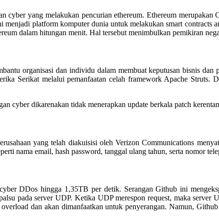
an cyber yang melakukan pencurian ethereum. Ethereum merupakan Cry
ini menjadi platform komputer dunia untuk melakukan smart contracts 
ereum dalam hitungan menit. Hal tersebut menimbulkan pemikiran negat
bantu organisasi dan individu dalam membuat keputusan bisnis dan pri
rika Serikat melalui pemanfaatan celah framework Apache Struts. Dat
an cyber dikarenakan tidak menerapkan update berkala patch kerentan
. Perusahaan yang telah diakuisisi oleh Verizon Communications men
erti nama email, hash password, tanggal ulang tahun, serta nomor tele
n cyber DDos hingga 1,35TB per detik. Serangan Github ini mengeksp
palsu pada server UDP. Ketika UDP merespon request, maka server UD
overload dan akan dimanfaatkan untuk penyerangan. Namun, Github b