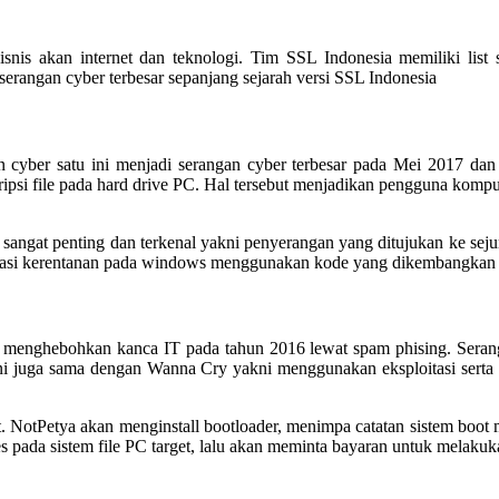
snis akan internet dan teknologi. Tim SSL Indonesia memiliki list 
serangan cyber terbesar sepanjang sejarah versi SSL Indonesia
n cyber satu ini menjadi serangan cyber terbesar pada Mei 2017 da
psi file pada hard drive PC. Hal tersebut menjadikan pengguna komput
gat penting dan terkenal yakni penyerangan yang ditujukan ke sejuml
itasi kerentanan pada windows menggunakan kode yang dikembangkan
 menghebohkan kanca IT pada tahun 2016 lewat spam phising. Serang
ni juga sama dengan Wanna Cry yakni menggunakan eksploitasi serta m
. NotPetya akan menginstall bootloader, menimpa catatan sistem boot ma
s pada sistem file PC target, lalu akan meminta bayaran untuk melakuk