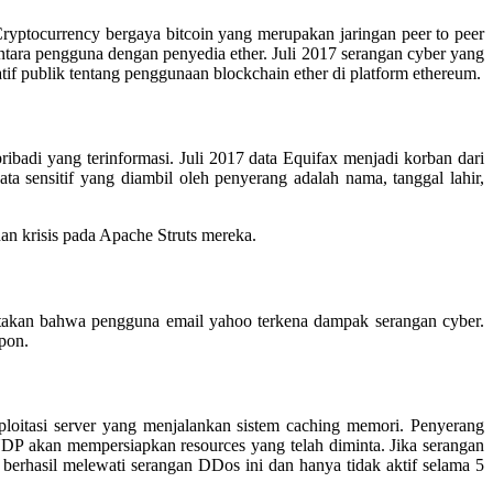
ptocurrency bergaya bitcoin yang merupakan jaringan peer to peer
antara pengguna dengan penyedia ether. Juli 2017 serangan cyber yang
if publik tentang penggunaan blockchain ether di platform ethereum.
badi yang terinformasi. Juli 2017 data Equifax menjadi korban dari
a sensitif yang diambil oleh penyerang adalah nama, tanggal lahir,
an krisis pada Apache Struts mereka.
yatakan bahwa pengguna email yahoo terkena dampak serangan cyber.
pon.
loitasi server yang menjalankan sistem caching memori. Penyerang
P akan mempersiapkan resources yang telah diminta. Jika serangan
erhasil melewati serangan DDos ini dan hanya tidak aktif selama 5