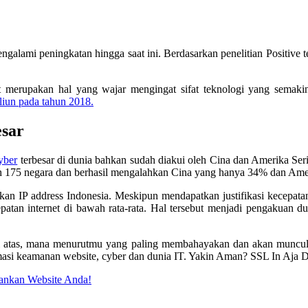
galami peningkatan hingga saat ini. Berdasarkan penelitian Positiv
ut merupakan hal yang wajar mengingat sifat teknologi yang semak
iliun pada tahun 2018.
esar
yber
terbesar di dunia bahkan sudah diakui oleh Cina dan Amerika Serik
h 175 negara dan berhasil mengalahkan Cina yang hanya 34% dan Amer
akan IP address Indonesia. Meskipun mendapatkan justifikasi kecepata
an internet di bawah rata-rata. Hal tersebut menjadi pengakuan du
 di atas, mana menurutmu yang paling membahayakan dan akan muncu
rmasi keamanan website, cyber dan dunia IT. Yakin Aman? SSL In Aja 
mankan Website Anda!