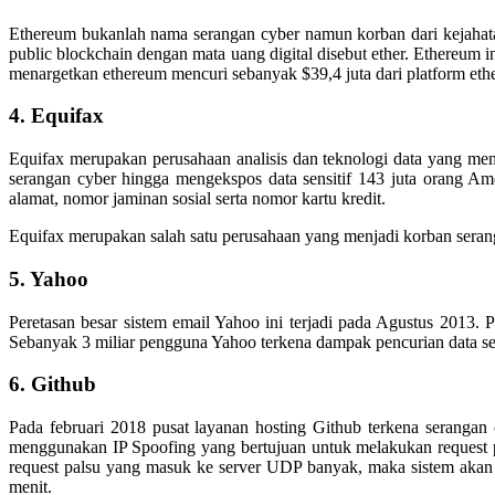
Ethereum bukanlah nama serangan cyber namun korban dari kejahat
public blockchain dengan mata uang digital disebut ether. Ethereum 
menargetkan ethereum mencuri sebanyak $39,4 juta dari platform eth
4. Equifax
Equifax merupakan perusahaan analisis dan teknologi data yang mem
serangan cyber hingga mengekspos data sensitif 143 juta orang Ame
alamat, nomor jaminan sosial serta nomor kartu kredit.
Equifax merupakan salah satu perusahaan yang menjadi korban serang
5. Yahoo
Peretasan besar sistem email Yahoo ini terjadi pada Agustus 2013
Sebanyak 3 miliar pengguna Yahoo terkena dampak pencurian data sep
6. Github
Pada februari 2018 pusat layanan hosting Github terkena seranga
menggunakan IP Spoofing yang bertujuan untuk melakukan request 
request palsu yang masuk ke server UDP banyak, maka sistem akan 
menit.