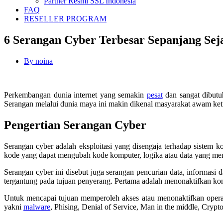
Partner Resmi SSL Indonesia
FAQ
RESELLER PROGRAM
6 Serangan Cyber Terbesar Sepanjang Seja
By
noina
Perkembangan dunia internet yang semakin
pesat
dan sangat dibutu
Serangan melalui dunia maya ini makin dikenal masyarakat awam ket
Pengertian Serangan Cyber
Serangan cyber adalah eksploitasi yang disengaja terhadap sistem 
kode yang dapat mengubah kode komputer, logika atau data yang m
Serangan cyber ini disebut juga serangan pencurian data, informasi
tergantung pada tujuan penyerang. Pertama adalah menonaktifkan kom
Untuk mencapai tujuan memperoleh akses atau menonaktifkan operasi
yakni
malware
, Phising, Denial of Service, Man in the middle, Crypt