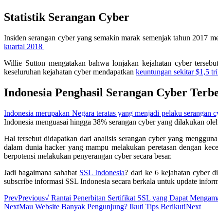
Statistik Serangan Cyber
Insiden serangan cyber yang semakin marak semenjak tahun 2017 men
kuartal 2018
Willie Sutton mengatakan bahwa lonjakan kejahatan cyber terseb
keseluruhan kejahatan cyber mendapatkan
keuntungan sekitar $1,5 tr
Indonesia Penghasil Serangan Cyber Terb
Indonesia merupakan Negara teratas yang menjadi pelaku serangan c
Indonesia menguasai hingga 38% serangan cyber yang dilakukan ole
Hal tersebut didapatkan dari analisis serangan cyber yang menggun
dalam dunia hacker yang mampu melakukan peretasan dengan kecepat
berpotensi melakukan penyerangan cyber secara besar.
Jadi bagaimana sahabat
SSL Indonesia
? dari ke 6 kejahatan cyber
subscribe informasi SSL Indonesia secara berkala untuk update info
Prev
Previous
√ Rantai Penerbitan Sertifikat SSL yang Dapat Menga
Next
Mau Website Banyak Pengunjung? Ikuti Tips Berikut!
Next