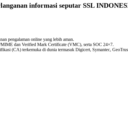
rlanganan informasi seputar SSL INDONES
yanan pengalaman online yang lebih aman.
S/MIME dan Verified Mark Certificate (VMC), serta SOC 24×7.
rtifikasi (CA) terkemuka di dunia termasuk Digicert, Symantec, GeoT