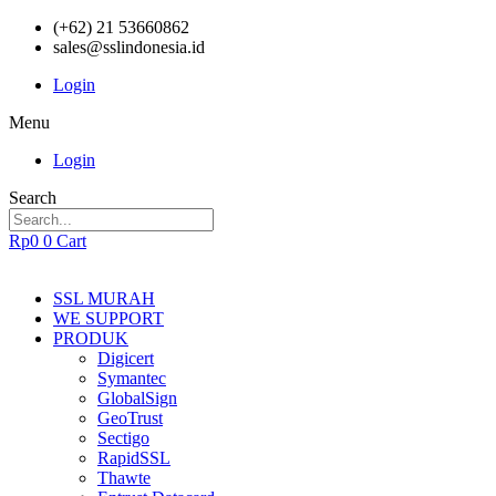
(+62) 21 53660862
sales@sslindonesia.id
Login
Menu
Login
Search
Rp
0
0
Cart
SSL MURAH
WE SUPPORT
PRODUK
Digicert
Symantec
GlobalSign
GeoTrust
Sectigo
RapidSSL
Thawte