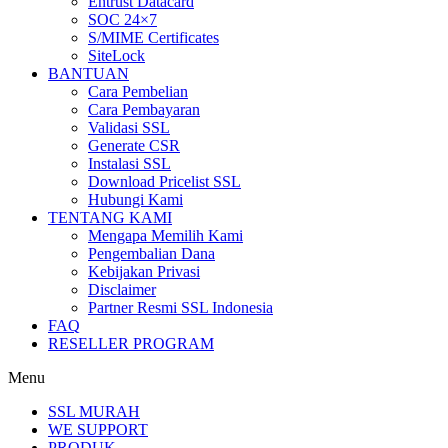
Entrust Datacard
SOC 24×7
S/MIME Certificates
SiteLock
BANTUAN
Cara Pembelian
Cara Pembayaran
Validasi SSL
Generate CSR
Instalasi SSL
Download Pricelist SSL
Hubungi Kami
TENTANG KAMI
Mengapa Memilih Kami
Pengembalian Dana
Kebijakan Privasi
Disclaimer
Partner Resmi SSL Indonesia
FAQ
RESELLER PROGRAM
Menu
SSL MURAH
WE SUPPORT
PRODUK