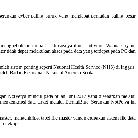
serangan cyber paling buruk yang mendapat perhatian paling besar
n menghebohkan dunia IT khususnya dunia antivirus. Wanna Cry ini
er tidak dapat melakukan akses pada data yang terdapat pada PC dan
ah sistem penting seperti National Health Service (NHS) di Inggris.
 oleh Badan Keamanan Nasional Amerika Serikat.
an NotPetya muncul pada bulan Juni 2017 yang disebarkan melalui
engenkripsi data target melalui EternalBlue. Serangan NotPetya ini
ster, mengenkripsi tabel file master yang merupakan sistem file data
an dekripsi