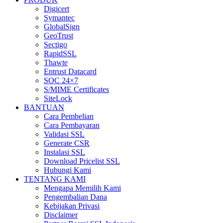
Digicert
Symantec
GlobalSign
GeoTrust
Sectigo
RapidSSL
Thawte
Entrust Datacard
SOC 24×7
S/MIME Certificates
SiteLock
BANTUAN
Cara Pembelian
Cara Pembayaran
Validasi SSL
Generate CSR
Instalasi SSL
Download Pricelist SSL
Hubungi Kami
TENTANG KAMI
Mengapa Memilih Kami
Pengembalian Dana
Kebijakan Privasi
Disclaimer