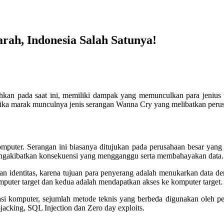
rah, Indonesia Salah Satunya!
hkan pada saat ini, memiliki dampak yang memunculkan para jenius
ika marak munculnya jenis serangan Wanna Cry yang melibatkan perus
komputer. Serangan ini biasanya ditujukan pada perusahaan besar yan
engakibatkan konsekuensi yang mengganggu serta membahayakan data.
 dan identitas, karena tujuan para penyerang adalah menukarkan data d
puter target dan kedua adalah mendapatkan akses ke komputer target.
 komputer, sejumlah metode teknis yang berbeda digunakan oleh penja
ojacking, SQL Injection dan Zero day exploits.