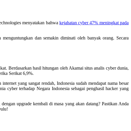
e technologies menyatakan bahwa
kejahatan cyber 47% meningkat pada
in menguntungkan dan semakin diminati oleh banyak orang. Secara
at. Berdasarkan hasil hitungan oleh Akamai situs analis cyber dunia,
ika Serikat 6,9%.
n internet yang sangat rendah, Indonesia sudah mendapat nama besar
nia cyber terhadap Negara Indonesia sebagai penghasil hacker yang
l dengan upgrade kembali di masa yang akan datang? Pastikan Anda
Dulu!