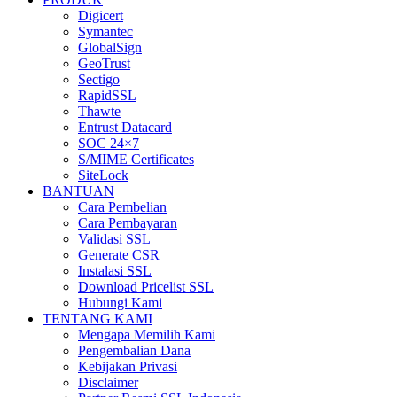
Digicert
Symantec
GlobalSign
GeoTrust
Sectigo
RapidSSL
Thawte
Entrust Datacard
SOC 24×7
S/MIME Certificates
SiteLock
BANTUAN
Cara Pembelian
Cara Pembayaran
Validasi SSL
Generate CSR
Instalasi SSL
Download Pricelist SSL
Hubungi Kami
TENTANG KAMI
Mengapa Memilih Kami
Pengembalian Dana
Kebijakan Privasi
Disclaimer