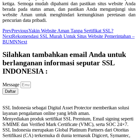
ketiga. Semoga mudah dipahami dan pastikan situs website Anda
berada pada status aman, dan pastikan Anda mengunjungi sius
website Aman untuk menghindari kemungkinan peretasan dan
pencurian data pribadi.
Prev
Previous
Yakin Website Aman Tanpa Sertifikat SSL?
Next
Rekomendasi SSL Murah Untuk Situs Website Pemerintahan –
BUMN
Next
Silahkan tambahkan email Anda untuk
berlanganan informasi seputar SSL
INDONESIA :
Message
Daftar
SSL Indonesia sebagai Digital Asset Protector memberikan solusi
layanan pengalaman online yang lebih aman.
Menyediakan produk sertifikat SSL Premium, Email signing seperti
S/MIME dan Verified Mark Certificate (VMC), serta SOC 24×7.
SSL Indonesia merupakan Global Platinum Partners dari Otoritas
Sertifikasi (CA) terkemuka di dunia termasuk Digicert, Symantec,