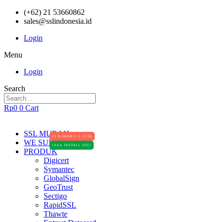
(+62) 21 53660862
sales@sslindonesia.id
Login
Menu
Login
Search
Rp
0
0
Cart
SSL MURAH
DI BAWAH 1.5 JUTA
WE SUPPORT
JASA INSTALL SSL!
PRODUK
Digicert
Symantec
GlobalSign
GeoTrust
Sectigo
RapidSSL
Thawte