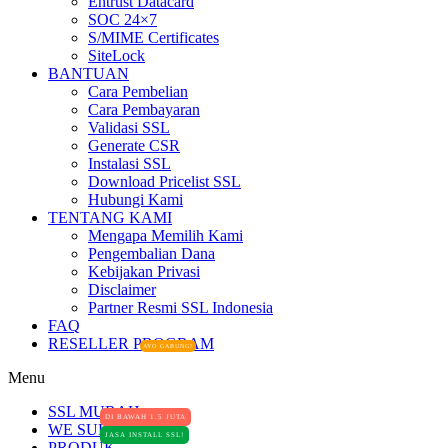
Entrust Datacard
SOC 24×7
S/MIME Certificates
SiteLock
BANTUAN
Cara Pembelian
Cara Pembayaran
Validasi SSL
Generate CSR
Instalasi SSL
Download Pricelist SSL
Hubungi Kami
TENTANG KAMI
Mengapa Memilih Kami
Pengembalian Dana
Kebijakan Privasi
Disclaimer
Partner Resmi SSL Indonesia
FAQ
RESELLER PROGRAM
AYO GABUNG!
Menu
SSL MURAH
DI BAWAH 1.5 JUTA
WE SUPPORT
JASA INSTALL SSL!
PRODUK