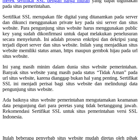
merek sertifikat SSL dengan harga murah
yang dapat digunakan
pada situs pemerintahan.
Sertifikat SSL merupakan file digital yang ditanamkan pada server
dan dikunci menggunakan private key pada sisi server dan situs
website. Para pengunjung situs website harus menggunakan public
key yang sudah dikonfirmasi untuk dapat melakukan penelusuran
secara menyeluruh. Ini adalah prosesn enkripsi dan dekripsi yang
terjadi diport server dan situs website. Inilah yang menjadikan situs
website memiliki status aman, https maupun gembok hijau pada url
situs website.
Ini yang masih minim dalam dunia situs website pemerintahan.
Banyak situs website yang masih pada status “Tidak Aman” pada
url situs website, karena dianggap bukan hal yang penting. Sertifikat
SSL ini menjadi perisai bagi situs website dan melindungi data
pengunjung situs website.
Ada baiknya situs website pemerintahan mengutamakan keamanan
data pengunjung dari para peretas yang tidak bertanggung jawab.
Rekomendasi Sertifikat SSL untuk situs pemerintahan versi SSL
Indonesia.
Itulah beberapa penyebab situs website mudah diretas oleh pihak