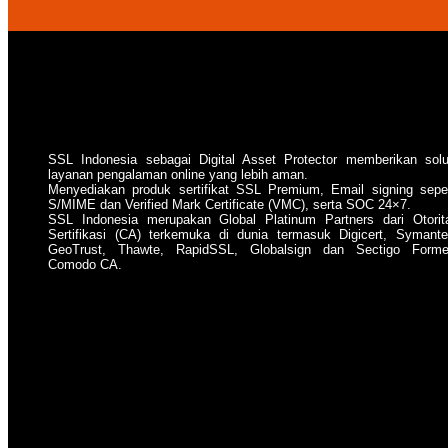
SSL Indonesia sebagai Digital Asset Protector memberikan solu
layanan pengalaman online yang lebih aman.
Menyediakan produk sertifikat SSL Premium, Email signing seper
S/MIME dan Verified Mark Certificate (VMC), serta SOC 24×7.
SSL Indonesia merupakan Global Platinum Partners dari Otorit
Sertifikasi (CA) terkemuka di dunia termasuk Digicert, Symante
GeoTrust, Thawte, RapidSSL, Globalsign dan Sectigo Forme
Comodo CA.