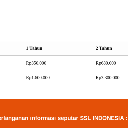
1 Tahun
2 Tahun
Rp
350.000
Rp
680.000
Rp
1.600.000
Rp
3.300.000
erlanganan informasi seputar SSL INDONESIA :