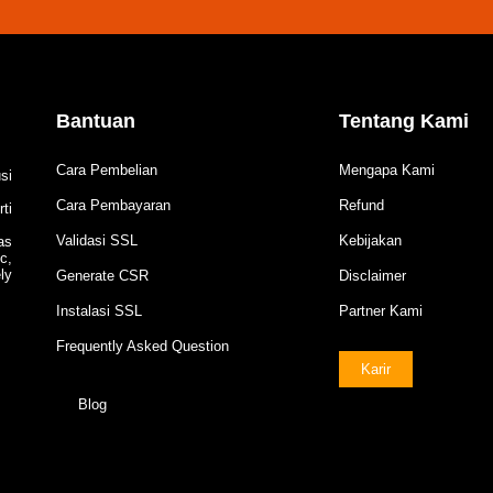
Bantuan
Tentang Kami
Cara Pembelian
Mengapa Kami
si
Cara Pembayaran
Refund
ti
Validasi SSL
Kebijakan
as
c,
ly
Generate CSR
Disclaimer
Instalasi SSL
Partner Kami
Frequently Asked Question
Karir
Blog