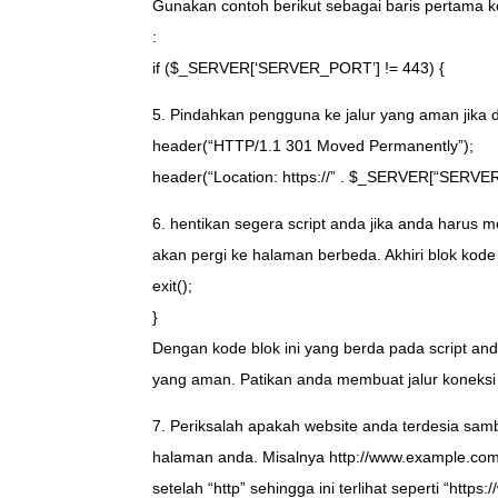
Gunakan contoh berikut sebagai baris pertama
:
if ($_SERVER[‘SERVER_PORT’] != 443) {
5. Pindahkan pengguna ke jalur yang aman jika d
header(“HTTP/1.1 301 Moved Permanently”);
header(“Location: https://” . $_SERVER[“SER
6. hentikan segera script anda jika anda harus 
akan pergi ke halaman berbeda. Akhiri blok kod
exit();
}
Dengan kode blok ini yang berda pada script 
yang aman. Patikan anda membuat jalur koneks
7. Periksalah apakah website anda terdesia s
halaman anda. Misalnya http://www.example.co
setelah “http” sehingga ini terlihat seperti “ht