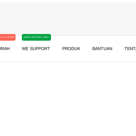
 1.5 JUTA
JASA INSTALL SSL!
URAH
WE SUPPORT
PRODUK
BANTUAN
TENT
SL Pada PHP