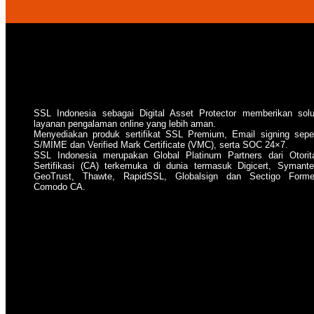
SSL Indonesia sebagai Digital Asset Protector memberikan solu
layanan pengalaman online yang lebih aman.
Menyediakan produk sertifikat SSL Premium, Email signing seper
S/MIME dan Verified Mark Certificate (VMC), serta SOC 24×7.
SSL Indonesia merupakan Global Platinum Partners dari Otorit
Sertifikasi (CA) terkemuka di dunia termasuk Digicert, Symante
GeoTrust, Thawte, RapidSSL, Globalsign dan Sectigo Forme
Comodo CA.