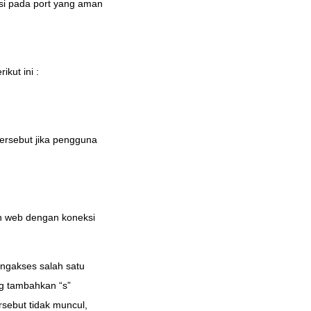
si pada port yang aman
kut ini :
tersebut jika pengguna
n web dengan koneksi
ngakses salah satu
g tambahkan “s”
rsebut tidak muncul,