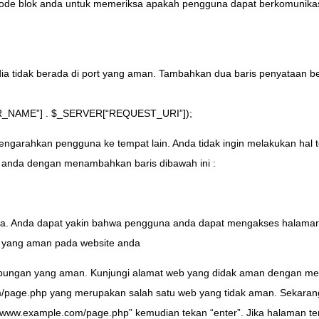
 kode blok anda untuk memeriksa apakah pengguna dapat berkomunika
ia tidak berada di port yang aman. Tambahkan dua baris penyataan beri
VER_NAME”] . $_SERVER[“REQUEST_URI”]);
mengarahkan pengguna ke tempat lain. Anda tidak ingin melakukan hal 
e anda dengan menambahkan baris dibawah ini :
anda. Anda dapat yakin bahwa pengguna anda dapat mengakses halama
i yang aman pada website anda
ambungan yang aman. Kunjungi alamat web yang didak aman dengan me
m/page.php yang merupakan salah satu web yang tidak aman. Sekaran
tps://www.example.com/page.php” kemudian tekan “enter”. Jika halaman te