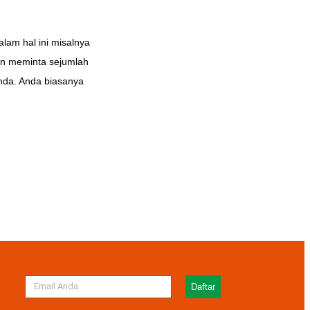
lam hal ini misalnya
an meminta sejumlah
anda. Anda biasanya
Daftar