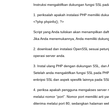
Instruksi mengaktifkan dukungan fungsi SSL pa
1. periksalah apakah instalasi PHP memiliki duk
<?php phpinfo(); ?>
Script yang Anda tuliskan akan menampilkan daf
Jika Anda menemukannya, Anda memiliki dukunga
2. download dan instalasi OpenSSL sesuai petun
operasi server anda.
3. Instal ulang PHP dengan dukungan SSL, dan A
Setelah anda mengaktifkan fungsi SSL pada PHP,
enkripsi SSL dan aspek spesifik lainnya pada S
4. periksa apakah pengguna mengakses server me
melalui nomor “port”. Nomor port memiliki art
diterima melalui port 80, sedangkan halaman web