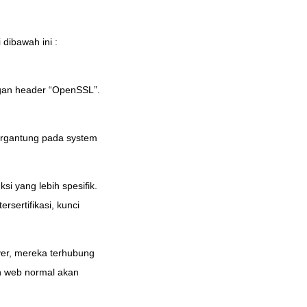
dibawah ini :
ngan header “OpenSSL”.
tergantung pada system
i yang lebih spesifik.
sertifikasi, kunci
ver, mereka terhubung
n web normal akan