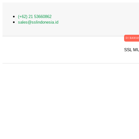
(+62) 21 53660862
sales@sslindonesia.id
DI BAWAH
SSL M
Cara Mengaktifkan S