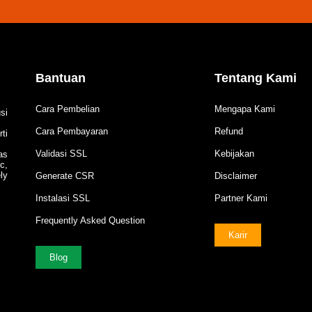
Bantuan
Tentang Kami
Cara Pembelian
Mengapa Kami
si
Cara Pembayaran
Refund
ti
Validasi SSL
Kebijakan
as
c,
ly
Generate CSR
Disclaimer
Instalasi SSL
Partner Kami
Frequently Asked Question
Karir
Blog