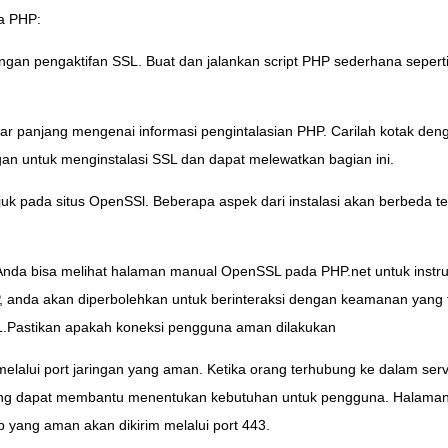
da PHP:
ungan pengaktifan SSL. Buat dan jalankan script PHP sederhana seperti 
tar panjang mengenai informasi pengintalasian PHP. Carilah kotak de
n untuk menginstalasi SSL dan dapat melewatkan bagian ini.
juk pada situs OpenSSl. Beberapa aspek dari instalasi akan berbeda 
nda bisa melihat halaman manual OpenSSL pada PHP.net untuk instruks
 anda akan diperbolehkan untuk berinteraksi dengan keamanan yang ter
SL.Pastikan apakah koneksi pengguna aman dilakukan
lalui port jaringan yang aman. Ketika orang terhubung ke dalam ser
i yang dapat membantu menentukan kebutuhan untuk pengguna. Halama
 yang aman akan dikirim melalui port 443.